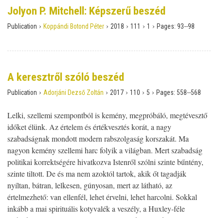
Jolyon P. Mitchell: Képszerű beszéd
›
›
›
›
›
Publication
Koppándi Botond Péter
2018
111
1
Pages:
93--98
A keresztről szóló beszéd
›
›
›
›
›
Publication
Adorjáni Dezső Zoltán
2017
110
5
Pages:
558--568
Lelki, szellemi szempontból is kemény, megpróbáló, megtévesztő
időket élünk. Az értelem és értékvesztés korát, a nagy
szabadságnak mondott modern rabszolgaság korszakát. Ma
nagyon kemény szellemi harc folyik a világban. Mert szabadság
politikai korrektségére hivatkozva Istenről szólni szinte bűntény,
szinte tiltott. De és ma nem azoktól tartok, akik őt tagadják
nyíltan, bátran, lelkesen, gúnyosan, mert az látható, az
értelmezhető: van ellenfél, lehet érvelni, lehet harcolni. Sokkal
inkább a mai spirituális kotyvalék a veszély, a Huxley-féle