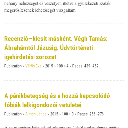
néhány nehézségét és veszélyét, illetve a gyülekezeti szálak
megerősítésének lehetőségét vizsgáltam.
Recenzió—kicsit másként. Végh Tamás:
Ábrahámtól Jézusig. Üdvtörténeti
igehirdetés-sorozat
›
›
›
›
›
Publication
Vörös Éva
2015
108
4
Pages:
439--452
A pánikbetegség és a hozzá kapcsolódó
fóbiák lelkigondozói vetületei
›
›
›
›
›
Publication
Simon János
2015
108
3
Pages:
256--276
A szorongásos betegségek elszaporodásáról szakemberek egész