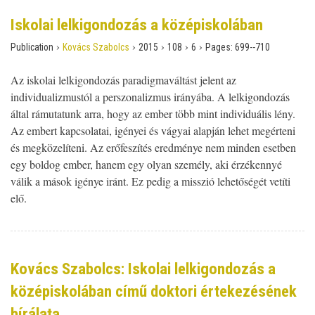
Iskolai lelkigondozás a középiskolában
›
›
›
›
›
Publication
Kovács Szabolcs
2015
108
6
Pages:
699--710
Az iskolai lelkigondozás paradigmaváltást jelent az
individualizmustól a perszonalizmus irányába. A lelkigondozás
által rámutatunk arra, hogy az ember több mint individuális lény.
Az embert kapcsolatai, igényei és vágyai alapján lehet megérteni
és megközelíteni. Az erőfeszítés eredménye nem minden esetben
egy boldog ember, hanem egy olyan személy, aki érzékennyé
válik a mások igénye iránt. Ez pedig a misszió lehetőségét vetíti
elő.
Kovács Szabolcs: Iskolai lelkigondozás a
középiskolában című doktori értekezésének
bírálata