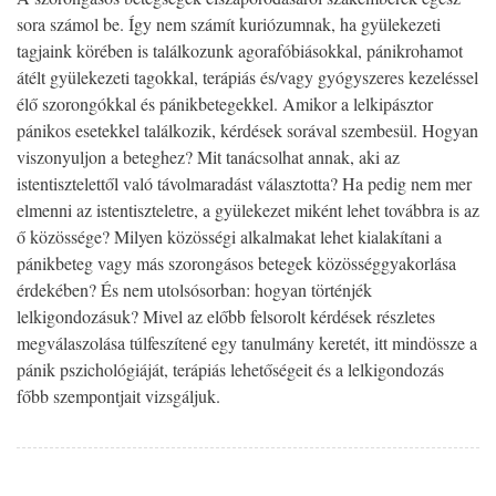
sora számol be. Így nem számít kuriózumnak, ha gyülekezeti
tagjaink körében is találkozunk agorafóbiásokkal, pánikrohamot
átélt gyülekezeti tagokkal, terápiás és/vagy gyógyszeres kezeléssel
élő szorongókkal és pánikbetegekkel. Amikor a lelkipásztor
pánikos esetekkel találkozik, kérdések sorával szembesül. Hogyan
viszonyuljon a beteghez? Mit tanácsolhat annak, aki az
istentisztelettől való távolmaradást választotta? Ha pedig nem mer
elmenni az istentiszteletre, a gyülekezet miként lehet továbbra is az
ő közössége? Milyen közösségi alkalmakat lehet kialakítani a
pánikbeteg vagy más szorongásos betegek közösséggyakorlása
érdekében? És nem utolsósorban: hogyan történjék
lelkigondozásuk? Mivel az előbb felsorolt kérdések részletes
megválaszolása túlfeszítené egy tanulmány keretét, itt mindössze a
pánik pszichológiáját, terápiás lehetőségeit és a lelkigondozás
főbb szempontjait vizsgáljuk.