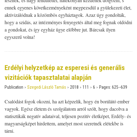
lesznek, és nagy lendülettel, hatékonyan kezdenek dolgozni, s
ennek egyenes következményeként megpezsdül a gyülekezeti élet,
aktivizálódnak a közömbös egyháztagok. Azaz úgy gondolták,
hogy a szidás, az intézményes fenyegetés által meg fognak oldódni
a gondokat, és így egyház ügye előbbre jut. Bárcsak ilyen
egyszerű volna!
Erdélyi helyzetkép az esperesi és generális
vizitációk tapasztalatai alapján
›
›
›
›
›
Publication
Szegedi László Tamás
2018
111
6
Pages:
625--639
Csalódást fogok okozni, ha azt képzelik, hogy én borúlátó ember
vagyok. Egész életem és szolgálatom arról szólt, hogy dacolva a
statisztikák negatív adataival, teljesen pozitív életképet, Erdély- és
magyarságképet hirdettem, amelyet most szeretnék elétekbe is
tárni.