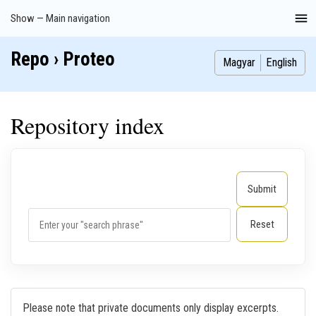
Skip
Show — Main navigation
Main
to
navigation
main
Repo › Proteo
Index
Publications
Theses
Images
Contributors
content
Magyar
English
Repository index
Please note that private documents only display excerpts.