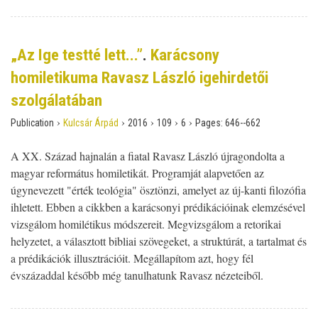
„Az Ige testté lett...”
.
Karácsony
homiletikuma Ravasz László igehirdetői
szolgálatában
›
›
›
›
›
Publication
Kulcsár Árpád
2016
109
6
Pages:
646--662
A XX. Század hajnalán a fiatal Ravasz László újragondolta a
magyar református homiletikát. Programját alapvetően az
úgynevezett "érték teológia" ösztönzi, amelyet az új-kanti filozófia
ihletett. Ebben a cikkben a karácsonyi prédikációinak elemzésével
vizsgálom homilétikus módszereit. Megvizsgálom a retorikai
helyzetet, a választott bibliai szövegeket, a struktúrát, a tartalmat és
a prédikációk illusztrációit. Megállapítom azt, hogy fél
évszázaddal később még tanulhatunk Ravasz nézeteiből.