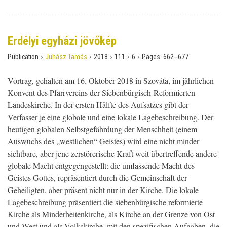
Erdélyi egyházi jövőkép
›
›
›
›
›
Publication
Juhász Tamás
2018
111
6
Pages:
662--677
Vortrag, gehalten am 16. Oktober 2018 in Szováta, im jährlichen
Konvent des Pfarrvereins der Siebenbürgisch-Reformierten
Landeskirche. In der ersten Hälfte des Aufsatzes gibt der
Verfasser je eine globale und eine lokale Lagebeschreibung. Der
heutigen globalen Selbstgefährdung der Menschheit (einem
Auswuchs des „westlichen“ Geistes) wird eine nicht minder
sichtbare, aber jene zerstörerische Kraft weit übertreffende andere
globale Macht entgegengestellt: die umfassende Macht des
Geistes Gottes, repräsentiert durch die Gemeinschaft der
Geheiligten, aber präsent nicht nur in der Kirche. Die lokale
Lagebeschreibung präsentiert die siebenbürgische reformierte
Kirche als Minderheitenkirche, als Kirche an der Grenze von Ost
und West und als Volkskirche, mit den spezifischen Aufgaben, die