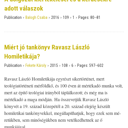
adott válaszok
›
›
›
›
›
Publication
Balogh Csaba
2016
109
1
Pages:
80--81
Miért jó tankönyv Ravasz László
Homiletikája?
›
›
›
›
›
Publication
Fekete Károly
2015
108
6
Pages:
597--602
Ravasz László Homiletikája egyrészt sikertörténet, mert
teológiatörténeti mérföldkő, és 100 éven át mértékadó munka volt,
mert az építő teológiai irányból táplálkozott; és még ma is
mértékadó a maga módján. Ha összevetjük Ravasz László
könyvét a 19. század közepétől a 20. század elejéig készült
homiletikai tankönyvekkel, megállapíthatjuk, hogy ezek sem mé­
retükben, sem minőségükben nem vetélkedhetnek az ő
munkájával.