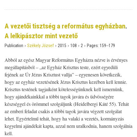
A vezetői tisztség a református egyházban
.
A lelkipásztor mint vezető
›
›
›
›
›
Publication
Székely József
2015
108
2
Pages:
159--179
Abból az egész Magyar Református Egyházra nézve is érvényes
megállapításból – „az Egyház Krisztus teste, ezért egyedüli
fejének az Úr Jézus Krisztust vallja” – egyenesen következik,
hogy az egyház vezetésének Jézus Krisztus kezében kell lennie.
Krisztus testének tagjaiként kötelességünknek kell ismernünk,
hogy ajándékainkkal a többi tagok javára és üdvösségére
készséggel és örömmel szolgáljunk (Heidelbergi Káté 55). Tehát
az emberi feladat csakis a többi tagok javára végzett szolgálat
lehet. Egyértelmű tehát, hogy ha valaki a vezetés, kormányzás
kegyelmi ajándékát kapta, azzal nem uralkodnia, hanem szolgálnia
kell.