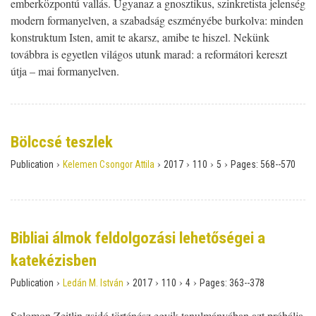
emberközpontú vallás. Ugyanaz a gnosztikus, szinkretista jelenség
modern formanyelven, a szabadság eszményébe burkolva: minden
konstruktum Isten, amit te akarsz, amibe te hiszel. Nekünk
továbbra is egyetlen világos utunk marad: a reformátori kereszt
útja – mai formanyelven.
Bölccsé teszlek
›
›
›
›
›
Publication
Kelemen Csongor Attila
2017
110
5
Pages:
568--570
Bibliai álmok feldolgozási lehetőségei a
katekézisben
›
›
›
›
›
Publication
Ledán M. István
2017
110
4
Pages:
363--378
Solomon Zeitlin zsidó történész egyik tanulmányában azt próbálja