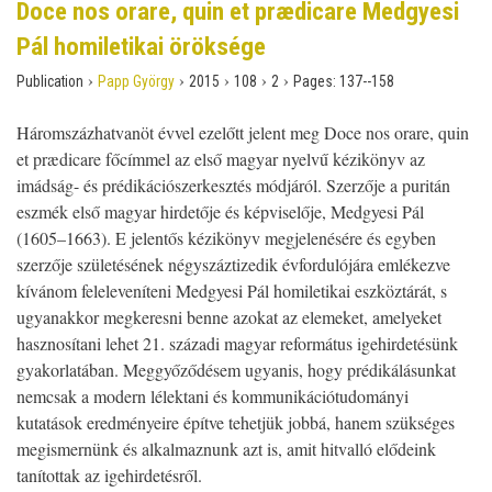
Doce nos orare, quin et prædicare Medgyesi
Pál homiletikai öröksége
›
›
›
›
›
Publication
Papp György
2015
108
2
Pages:
137--158
Háromszázhatvanöt évvel ezelőtt jelent meg Doce nos orare, quin
et prædicare főcímmel az első magyar nyelvű kézikönyv az
imádság- és prédikációszerkesztés módjáról. Szerzője a puritán
eszmék első magyar hirdetője és képviselője, Medgyesi Pál
(1605–1663). E jelentős kézikönyv megjelenésére és egyben
szerzője születésének négyszáztizedik évfordulójára emlékezve
kívánom feleleveníteni Medgyesi Pál homiletikai eszköztárát, s
ugyanakkor megkeresni benne azokat az elemeket, amelyeket
hasznosítani lehet 21. századi magyar református igehirdetésünk
gyakorlatában. Meggyőződésem ugyanis, hogy prédikálásunkat
nemcsak a modern lélektani és kommunikációtudományi
kutatások eredményeire építve tehetjük jobbá, hanem szükséges
megismernünk és alkalmaznunk azt is, amit hitvalló elődeink
tanítottak az igehirdetésről.