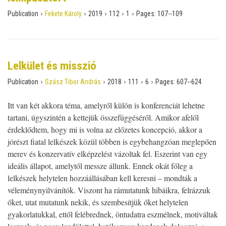
›
›
›
›
›
Publication
Fekete Károly
2019
112
1
Pages:
107--109
Lelkület és misszió
›
›
›
›
›
Publication
Szász Tibor András
2018
111
6
Pages:
607--624
Itt van két akkora téma, amelyről külön is konferenciát lehetne
tartani, úgyszintén a kettejük összefüggéséről. Amikor afelől
érdeklődtem, hogy mi is volna az előzetes koncepció, akkor a
jórészt fiatal lelkészek közül többen is egybehangzóan meglepően
merev és konzervatív elképzelést vázoltak fel. Eszerint van egy
ideális állapot, amelytől messze állunk. Ennek okát főleg a
lelkészek helytelen hozzáállásában kell keresni – mondták a
véleménynyilvánítók. Viszont ha rámutatunk hibáikra, felrázzuk
őket, utat mutatunk nekik, és szembesítjük őket helytelen
gyakorlatukkal, ettől felébrednek, öntudatra eszmélnek, motiváltak