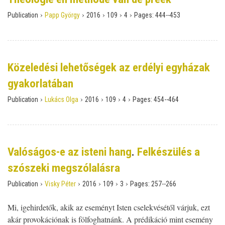
›
›
›
›
›
Publication
Papp György
2016
109
4
Pages:
444--453
Közeledési lehetőségek az erdélyi egyházak
gyakorlatában
›
›
›
›
›
Publication
Lukács Olga
2016
109
4
Pages:
454--464
Valóságos-e az isteni hang
.
Felkészülés a
szószeki megszólalásra
›
›
›
›
›
Publication
Visky Péter
2016
109
3
Pages:
257--266
Mi, igehirdetők, akik az eseményt Isten cselekvésétől várjuk, ezt
akár provokációnak is fölfoghatnánk. A prédikáció mint esemény