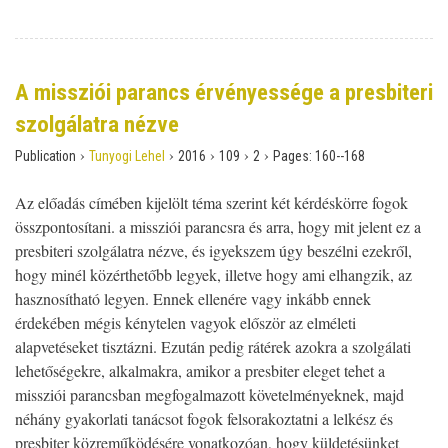
A missziói parancs érvényessége a presbiteri
szolgálatra nézve
›
›
›
›
›
Publication
Tunyogi Lehel
2016
109
2
Pages:
160--168
Az előadás címében kijelölt téma szerint két kérdéskörre fogok
összpontosítani. a missziói parancsra és arra, hogy mit jelent ez a
presbiteri szolgálatra nézve, és igyekszem úgy beszélni ezekről,
hogy minél közérthetőbb legyek, illetve hogy ami elhangzik, az
hasznosítható legyen. Ennek ellenére vagy inkább ennek
érdekében mégis kénytelen vagyok először az elméleti
alapvetéseket tisztázni. Ezután pedig rátérek azokra a szolgálati
lehetőségekre, alkalmakra, amikor a presbiter eleget tehet a
missziói parancsban megfogalmazott követelményeknek, majd
néhány gyakorlati tanácsot fogok felsorakoztatni a lelkész és
presbiter közreműködésére vonatkozóan, hogy küldetésünket