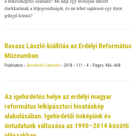
a lelkészképzés számára? Mi adja egy teológiai intézet
énekkarának a létjogosultságát, és mi tehet sajátossá egy ilyen
jellegű kórust?
Ravasz László-kiállítás az Erdélyi Református
Múzeumban
›
›
›
›
›
Publication
Berekméri Gabriella
2018
111
4
Pages:
466--468
Az igehirdetés helye az erdélyi magyar
református lelkipásztori hivatáskép
alakulásában. Igehirdetői önképünk és
öntudatunk változása az 1990–2014 közötti
időszakban