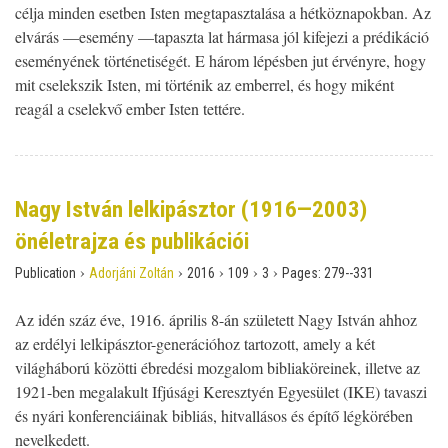
célja minden esetben Isten megtapasztalása a hétköznapokban. Az
elvárás —esemény —tapaszta­ lat hármasa jól kifejezi a prédikáció
eseményének történetiségét. E három lépésben jut érvényre, hogy
mit cselekszik Isten, mi történik az emberrel, és hogy miként
reagál a cselekvő ember Isten tettére.
Nagy István lelkipásztor (1916—2003)
önéletrajza és publikációi
›
›
›
›
›
Publication
Adorjáni Zoltán
2016
109
3
Pages:
279--331
Az idén száz éve, 1916. április 8-án született Nagy István ahhoz
az erdélyi lelkipásztor-generációhoz tartozott, amely a két
világháború közötti ébredési mozgalom bibliaköreinek, illetve az
1921-ben megalakult Ifjúsági Keresztyén Egyesület (IKE) tavaszi
és nyári konferenciáinak bibliás, hitvallásos és építő légkörében
nevelkedett.