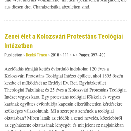
aus diesen drei Charakteristika abzuleiten sind.
Zenei élet a Kolozsvári Protestáns Teológiai
Intézetben
›
›
›
›
›
Publication
Benkő Timea
2018
111
4
Pages:
397--409
Azelőadás témáját kettős évforduló indokolta: 120 éves a
Kolozsvári Protestáns Teológiai Intézet épülete, ahol 1895 őszén
kezdte el működését az Erdélyi Ev. Ref. Egyházkerület
Theologiai Fakultása; és 25 éves a Kolozsvári Protestáns Teológiai
Intézet vegyes kara. Egy protestáns teológiai főiskola és vegyes
karának együttes évfordulója kapcsán elkerülhetetlen kérdésekre
szükséges válaszolnunk. Mi a szerepe a zenének a teológiai
oktatásban? Miben látták az elődök a zenei nevelés, közelebbről
az egyházzene oktatásának lényegét, és mit jelent ez napjainkban