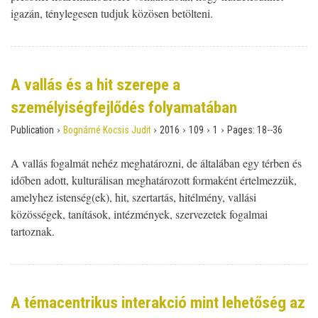
igazán, ténylegesen tudjuk közösen betölteni.
A vallás és a hit szerepe a
személyiségfejlődés folyamatában
›
›
›
›
›
Publication
Bognárné Kocsis Judit
2016
109
1
Pages:
18--36
A vallás fogalmát nehéz meghatározni, de általában egy térben és
időben adott, kulturálisan meghatározott formaként értelmezzük,
amelyhez istenség(ek), hit, szertartás, hitélmény, vallási
közösségek, tanítások, intézmények, szervezetek fogalmai
tartoznak.
A témacentrikus interakció mint lehetőség az