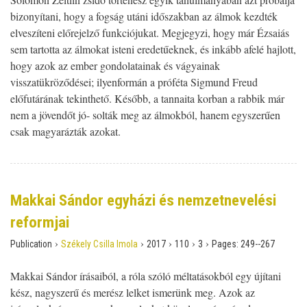
bizonyítani, hogy a fogság utáni időszakban az álmok kezdték
elveszíteni előrejelző funkciójukat. Megjegyzi, hogy már Ézsaiás
sem tartotta az álmokat isteni eredetűeknek, és inkább afelé hajlott,
hogy azok az ember gondolatainak és vágyainak
visszatükröződései; ilyenformán a próféta Sigmund Freud
előfutárának tekinthető. Később, a tannaita korban a rabbik már
nem a jövendőt jó- solták meg az álmokból, hanem egyszerűen
csak magyarázták azokat.
Makkai Sándor egyházi és nemzetnevelési
reformjai
›
›
›
›
›
Publication
Székely Csilla Imola
2017
110
3
Pages:
249--267
Makkai Sándor írásaiból, a róla szóló méltatásokból egy újítani
kész, nagyszerű és merész lelket ismerünk meg. Azok az