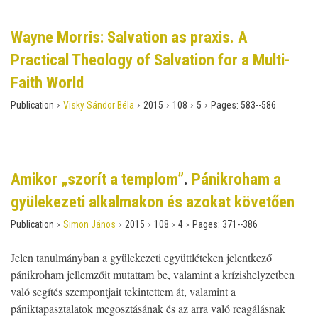
Wayne Morris: Salvation as praxis. A
Practical Theology of Salvation for a Multi-
Faith World
›
›
›
›
›
Publication
Visky Sándor Béla
2015
108
5
Pages:
583--586
Amikor „szorít a templom”
.
Pánikroham a
gyülekezeti alkalmakon és azokat követően
›
›
›
›
›
Publication
Simon János
2015
108
4
Pages:
371--386
Jelen tanulmányban a gyülekezeti együttléteken jelentkező
pánikroham jellemzőit mutattam be, valamint a krízishelyzetben
való segítés szempontjait tekintettem át, valamint a
pániktapasztalatok megosztásának és az arra való reagálásnak