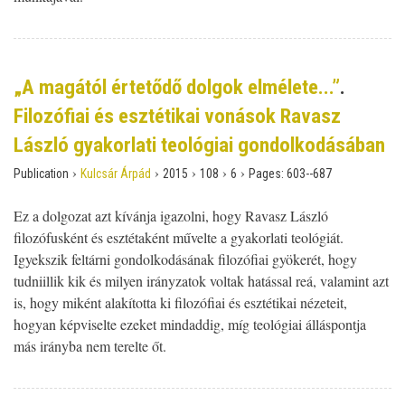
„A magától értetődő dolgok elmélete...”
.
Filozófiai és esztétikai vonások Ravasz
László gyakorlati teológiai gondolkodásában
›
›
›
›
›
Publication
Kulcsár Árpád
2015
108
6
Pages:
603--687
Ez a dolgozat azt kívánja igazolni, hogy Ravasz László
filozófusként és esztétaként művelte a gyakorlati teológiát.
Igyekszik feltárni gondolkodásának filozófiai gyökerét, hogy
tudniillik kik és milyen irányzatok voltak hatással reá, valamint azt
is, hogy miként alakította ki filozófiai és esztétikai nézeteit,
hogyan képviselte ezeket mindaddig, míg teológiai álláspontja
más irányba nem terelte őt.