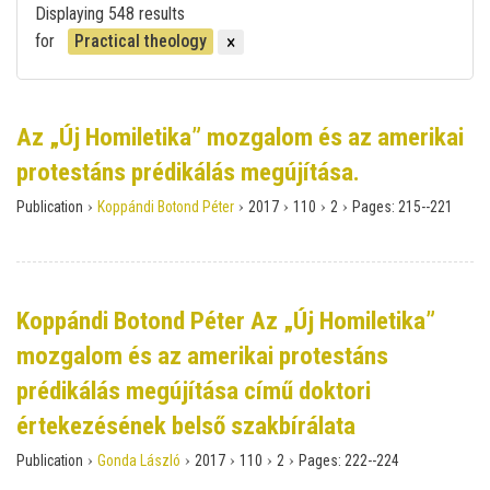
Displaying 548 results
for
Practical theology
Az „Új Homiletika” mozgalom és az amerikai
protestáns prédikálás megújítása.
›
›
›
›
›
Publication
Koppándi Botond Péter
2017
110
2
Pages:
215--221
Koppándi Botond Péter Az „Új Homiletika”
mozgalom és az amerikai protestáns
prédikálás megújítása című doktori
értekezésének belső szakbírálata
›
›
›
›
›
Publication
Gonda László
2017
110
2
Pages:
222--224