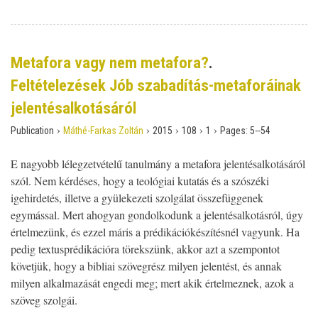
Metafora vagy nem metafora?
.
Feltételezések Jób szabadítás-metaforáinak
jelentésalkotásáról
›
›
›
›
›
Publication
Máthé-Farkas Zoltán
2015
108
1
Pages:
5--54
E nagyobb lélegzetvételű tanulmány a metafora jelentésalkotásáról
szól. Nem kérdéses, hogy a teológiai kutatás és a szószéki
igehirdetés, illetve a gyülekezeti szolgálat összefüggenek
egymással. Mert ahogyan gondolkodunk a jelentésalkotásról, úgy
értelmezünk, és ezzel máris a prédikációkészítésnél vagyunk. Ha
pedig textusprédikációra törekszünk, akkor azt a szempontot
követjük, hogy a bibliai szövegrész milyen jelentést, és annak
milyen alkalmazását engedi meg; mert akik értelmeznek, azok a
szöveg szolgái.