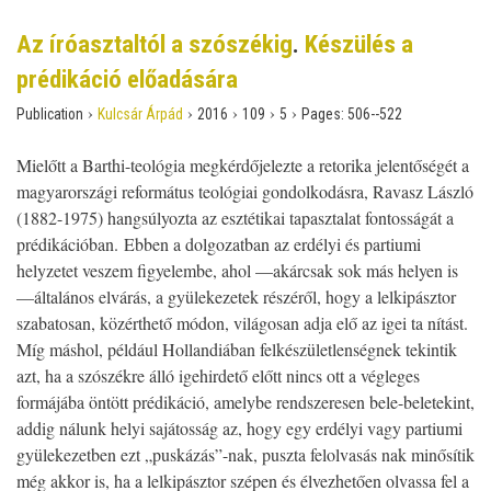
Az íróasztaltól a szószékig
.
Készülés a
prédikáció előadására
›
›
›
›
›
Publication
Kulcsár Árpád
2016
109
5
Pages:
506--522
Mielőtt a Barthi-teológia megkérdőjelezte a retorika jelentőségét a
magyarországi református teológiai gondolkodásra, Ravasz László
(1882-1975) hangsúlyozta az esztétikai tapasztalat fontosságát a
prédikációban. Ebben a dolgozatban az erdélyi és partiumi
helyzetet veszem figyelembe, ahol —akárcsak sok más helyen is
—általános elvárás, a gyülekezetek részéről, hogy a lelkipásztor
szabatosan, közérthető módon, világosan adja elő az igei ta­ nítást.
Míg máshol, például Hollandiában felkészületlenségnek tekintik
azt, ha a szószékre álló igehirdető előtt nincs ott a végleges
formájába öntött prédikáció, amelybe rendszeresen bele-beletekint,
addig nálunk helyi sajátosság az, hogy egy erdélyi vagy partiumi
gyülekezetben ezt „puskázás”-nak, puszta felolvasás­ nak minősítik
még akkor is, ha a lelkipásztor szépen és élvezhetően olvassa fel a