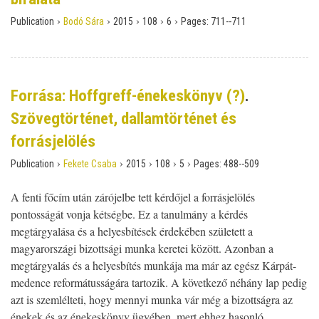
›
›
›
›
›
Publication
Bodó Sára
2015
108
6
Pages:
711--711
Forrása: Hoffgreff-énekeskönyv (?)
.
Szövegtörténet, dallamtörténet és
forrásjelölés
›
›
›
›
›
Publication
Fekete Csaba
2015
108
5
Pages:
488--509
A fenti főcím után zárójelbe tett kérdőjel a forrásjelölés
pontosságát vonja kétségbe. Ez a tanulmány a kérdés
megtárgyalása és a helyesbítések érdekében született a
magyarországi bizottsági munka keretei között. Azonban a
megtár­gyalás és a helyesbítés munkája ma már az egész Kárpát-
medence reformátusságára tartozik. A következő néhány lap pedig
azt is szemlélteti, hogy mennyi munka vár még a bizottságra az
énekek és az énekeskönyv ügyében, mert eh­hez hasonló