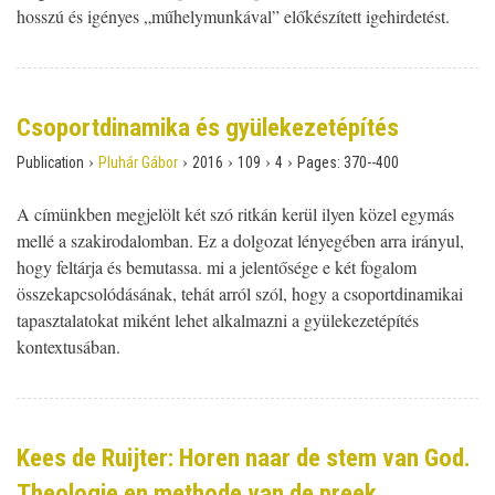
hosszú és igényes „műhelymunkával” előkészített igehirdetést.
Csoportdinamika és gyülekezetépítés
›
›
›
›
›
Publication
Pluhár Gábor
2016
109
4
Pages:
370--400
A címünkben megjelölt két szó ritkán kerül ilyen közel egymás
mellé a szakirodalomban. Ez a dolgozat lényegében arra irányul,
hogy feltárja és bemutassa. mi a jelentősége e két fogalom
összekapcsolódásának, tehát arról szól, hogy a csoportdinamikai
tapasztalatokat miként lehet alkalmazni a gyülekezetépítés
kontextusában.
Kees de Ruijter: Horen naar de stem van God.
Theologie en methode van de preek