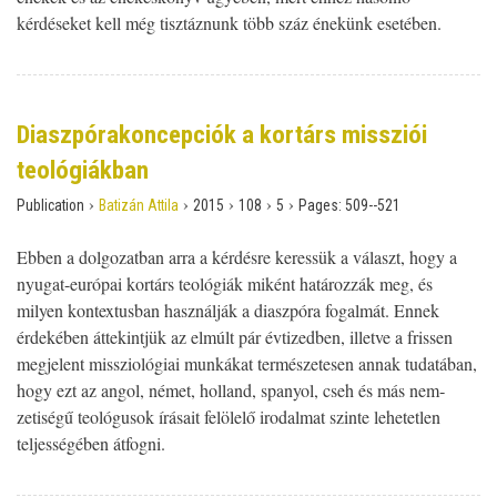
kérdéseket kell még tisztáznunk több száz énekünk esetében.
Diaszpórakoncepciók a kortárs missziói
teológiákban
›
›
›
›
›
Publication
Batizán Attila
2015
108
5
Pages:
509--521
Ebben a dolgozatban arra a kérdésre keressük a választ, hogy a
nyugat­-európai kortárs teológiák miként határozzák meg, és
milyen kontextus­ban használják a diaszpóra fogalmát. Ennek
érdekében áttekintjük az elmúlt pár évtizedben, illetve a frissen
megjelent missziológiai munkákat természetesen annak tudatában,
hogy ezt az angol, német, holland, spanyol, cseh és más nem­
zetiségű teológusok írásait felölelő irodalmat szinte lehetetlen
teljességében át­fogni.