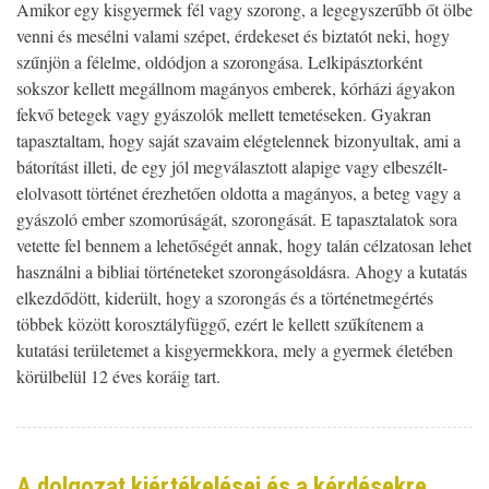
Amikor egy kisgyermek fél vagy szorong, a legegyszerűbb őt ölbe
venni és mesélni valami szépet, érdekeset és biztatót neki, hogy
szűnjön a félelme, oldódjon a szorongása. Lelkipásztorként
sokszor kellett megállnom magányos emberek, kórházi ágyakon
fekvő betegek vagy gyászolók mellett temetéseken. Gyakran
tapasztaltam, hogy saját szavaim elégtelennek bizonyultak, ami a
bátorítást illeti, de egy jól megválasztott alapige vagy elbeszélt-
elolvasott történet érezhetően oldotta a magányos, a beteg vagy a
gyászoló ember szomorúságát, szorongását. E tapasztalatok sora
vetette fel bennem a lehetőségét annak, hogy talán célzatosan lehet
használni a bibliai történeteket szorongásoldásra. Ahogy a kutatás
elkezdődött, kiderült, hogy a szorongás és a történetmegértés
többek között korosztályfüggő, ezért le kellett szűkítenem a
kutatási területemet a kisgyermekkora, mely a gyermek életében
körülbelül 12 éves koráig tart.
A dolgozat kiértékelései és a kérdésekre