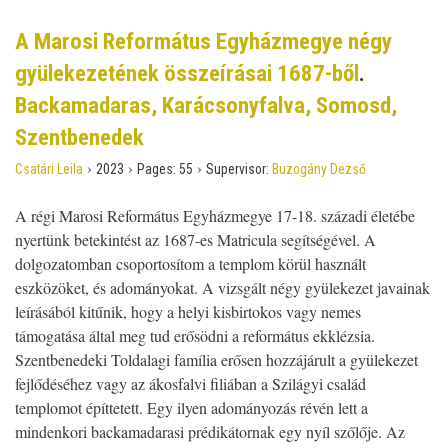
A Marosi Református Egyházmegye négy
gyülekezetének összeírásai 1687-ből
.
Backamadaras, Karácsonyfalva, Somosd,
Szentbenedek
›
›
›
Csatári Leila
2023
Pages:
55
Supervisor:
Buzogány Dezső
A régi Marosi Református Egyházmegye 17-18. századi életébe
nyertünk betekintést az 1687-es Matricula segítségével. A
dolgozatomban csoportosítom a templom körül használt
eszközöket, és adományokat. A vizsgált négy gyülekezet javainak
leírásából kitűnik, hogy a helyi kisbirtokos vagy nemes
támogatása által meg tud erősödni a református ekklézsia.
Szentbenedeki Toldalagi família erősen hozzájárult a gyülekezet
fejlődéséhez vagy az ákosfalvi filiában a Szilágyi család
templomot építtetett. Egy ilyen adományozás révén lett a
mindenkori backamadarasi prédikátornak egy nyíl szőlője. Az