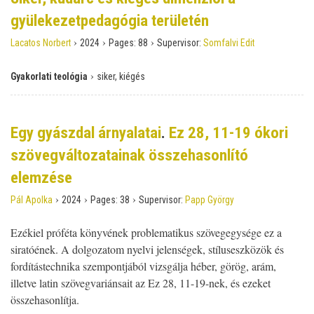
gyülekezetpedagógia területén
›
›
›
Lacatos Norbert
2024
Pages:
88
Supervisor:
Somfalvi Edit
›
Gyakorlati teológia
siker, kiégés
Egy gyászdal árnyalatai
.
Ez 28, 11-19 ókori
szövegváltozatainak összehasonlító
elemzése
›
›
›
Pál Apolka
2024
Pages:
38
Supervisor:
Papp György
Ezékiel próféta könyvének problematikus szövegegysége ez a
siratóének. A dolgozatom nyelvi jelenségek, stíluseszközök és
fordítástechnika szempontjából vizsgálja héber, görög, arám,
illetve latin szövegvariánsait az Ez 28, 11-19-nek, és ezeket
összehasonlítja.