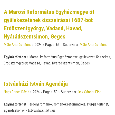
A Marosi Református Egyházmegye öt
gyülekezetének összeírásai 1687-ből:
Erdőszentgyörgy, Vadasd, Havad,
Nyárádszentsimon, Geges
›
›
›
Máté András Lőrinc
2024
Pages:
65
Supervisor:
Máté András Lőrinc
›
Egyháztörténet
Marosi Református Egyházmegye, gyülekezeti összeírás,
Erdőszentgyörgy, Vadasd, Havad, Nyárádszentsimon, Geges
Istvánházi István Ágendája
›
›
›
Nagy Bence Dávid
2024
Pages:
59
Supervisor:
Ősz Sándor Előd
›
Egyháztörténet
erdélyi románok, románok reformációja, liturgia-történet,
›
Istvánházi István
ágendáskönyv