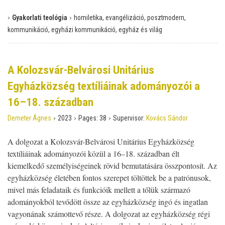
›
›
Gyakorlati teológia
homiletika, evangélizáció, posztmodern,
kommunikáció, egyházi kommunikáció, egyház és világ
A Kolozsvár-Belvárosi Unitárius
Egyházközség textíliáinak adományozói a
16–18. században
›
›
›
Demeter Ágnes
2023
Pages:
38
Supervisor:
Kovács Sándor
A dolgozat a Kolozsvár-Belvárosi Unitárius Egyházközség
textíliáinak adományozói közül a 16–18. században élt
kiemelkedő személyiségeinek rövid bemutatására összpontosít. Az
egyházközség életében fontos szerepet töltöttek be a patrónusok,
mivel más feladataik és funkcióik mellett a tőlük származó
adományokból tevődött össze az egyházközség ingó és ingatlan
vagyonának számottevő része. A dolgozat az egyházközség régi