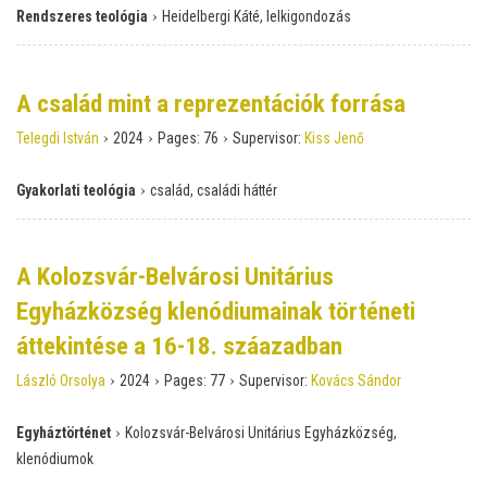
›
Rendszeres teológia
Heidelbergi Káté, lelkigondozás
A család mint a reprezentációk forrása
›
›
›
Telegdi István
2024
Pages:
76
Supervisor:
Kiss Jenő
›
Gyakorlati teológia
család, családi háttér
A Kolozsvár-Belvárosi Unitárius
Egyházközség klenódiumainak történeti
áttekintése a 16-18. száazadban
›
›
›
László Orsolya
2024
Pages:
77
Supervisor:
Kovács Sándor
›
Egyháztörténet
Kolozsvár-Belvárosi Unitárius Egyházközség,
klenódiumok