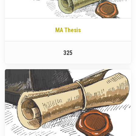
MA Thesis
325