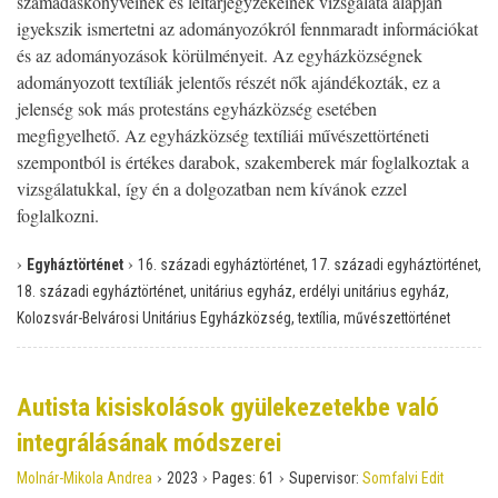
számadáskönyveinek és leltárjegyzékeinek vizsgálata alapján
igyekszik ismertetni az adományozókról fennmaradt információkat
és az adományozások körülményeit. Az egyházközségnek
adományozott textíliák jelentős részét nők ajándékozták, ez a
jelenség sok más protestáns egyházközség esetében
megfigyelhető. Az egyházközség textíliái művészettörténeti
szempontból is értékes darabok, szakemberek már foglalkoztak a
vizsgálatukkal, így én a dolgozatban nem kívánok ezzel
foglalkozni.
›
›
Egyháztörténet
16. századi egyháztörténet, 17. századi egyháztörténet,
18. századi egyháztörténet, unitárius egyház, erdélyi unitárius egyház,
Kolozsvár-Belvárosi Unitárius Egyházközség, textília, művészettörténet
Autista kisiskolások gyülekezetekbe való
integrálásának módszerei
›
›
›
Molnár-Mikola Andrea
2023
Pages:
61
Supervisor:
Somfalvi Edit