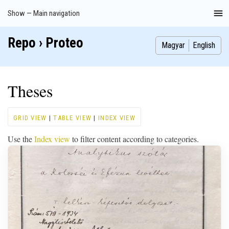
Skip
Show — Main navigation
Main
to
navigation
main
Repo › Proteo
Index
Publications
Theses
Images
Contributors
content
Magyar
English
Theses
GRID VIEW
|
TABLE VIEW
|
INDEX VIEW
Use the
Index view
to filter content according to categories.