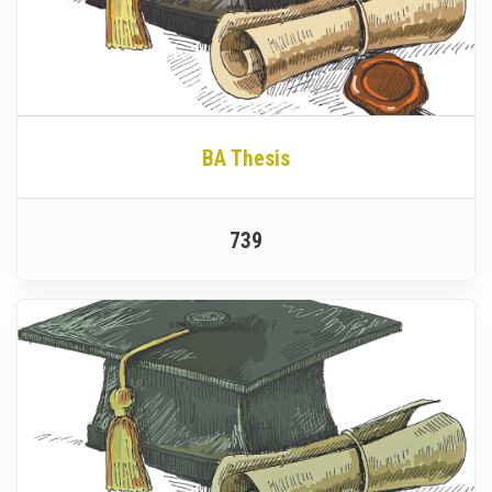
BA Thesis
739