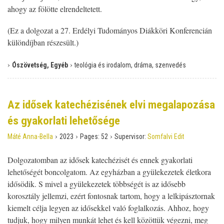
ahogy az fölötte elrendeltetett.
(Ez a dolgozat a 27. Erdélyi Tudományos Diákköri Konferencián
különdíjban részesült.)
›
›
Ószövetség, Egyéb
teológia és irodalom, dráma, szenvedés
Az idősek katechézisének elvi megalapozása
és gyakorlati lehetősége
›
›
›
Máté Anna-Bella
2023
Pages:
52
Supervisor:
Somfalvi Edit
Dolgozatomban az idősek katechézisét és ennek gyakorlati
lehetőségét boncolgatom. Az egyházban a gyülekezetek életkora
idősödik. S mivel a gyülekezetek többségét is az idősebb
korosztály jellemzi, ezért fontosnak tartom, hogy a lelkipásztornak
kiemelt célja legyen az idősekkel való foglalkozás. Ahhoz, hogy
tudjuk, hogy milyen munkát lehet és kell közöttük végezni, meg