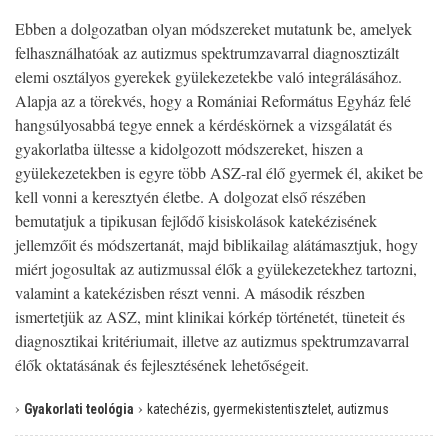
Ebben a dolgozatban olyan módszereket mutatunk be, amelyek
felhasználhatóak az autizmus spektrumzavarral diagnosztizált
elemi osztályos gyerekek gyülekezetekbe való integrálásához.
Alapja az a törekvés, hogy a Romániai Református Egyház felé
hangsúlyosabbá tegye ennek a kérdéskörnek a vizsgálatát és
gyakorlatba ültesse a kidolgozott módszereket, hiszen a
gyülekezetekben is egyre több ASZ-ral élő gyermek él, akiket be
kell vonni a keresztyén életbe. A dolgozat első részében
bemutatjuk a tipikusan fejlődő kisiskolások katekézisének
jellemzőit és módszertanát, majd biblikailag alátámasztjuk, hogy
miért jogosultak az autizmussal élők a gyülekezetekhez tartozni,
valamint a katekézisben részt venni. A második részben
ismertetjük az ASZ, mint klinikai kórkép történetét, tüneteit és
diagnosztikai kritériumait, illetve az autizmus spektrumzavarral
élők oktatásának és fejlesztésének lehetőségeit.
›
›
Gyakorlati teológia
katechézis, gyermekistentisztelet, autizmus