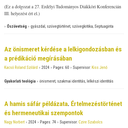
(Ez a dolgozat a 27. Erdélyi Tudományos Diákköri Konferencián
III. helyezést ért el.)
›
›
Ószövetség
gyászdal, szövegtörténet, szövegkritika, Septuaginta
Az önismeret kérdése a lelkigondozásban és
a prédikáció megírásában
›
›
›
Kacsó Roland Szilárd
2024
Pages:
60
Supervisor:
Kiss Jenő
›
Gyakorlati teológia
önismeret, szakmai identitás, lelkészi identitás
A hamis sáfár példázata
.
Értelmezéstörténet
és hermeneutikai szempontok
›
›
›
Nagy Norbert
2024
Pages:
74
Supervisor:
Czire Szabolcs