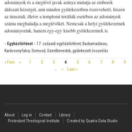
adományok és a meglévő javak aránya mutatja az emberek
áldozati kézségét, ami minden gyülekezetben észrevehető, hiszen
az úrasztali, illetve a templomi textíliák esetében az adományok
száma meghaladja a meglévőkét. Nemcsak a helyi gyülekezetnek
adományoztak, hanem egy-egy kisebb gyülekezetnek is.
›
›
Egyháztörténet
17. századi egyháztörténet, Backamadaras,
Karácsonyfalva, Somosd, Szentbenedek, gyülekezeti összeírás
First
« First
Previous
‹‹
Page
1
Page
2
Page
3
Page
4
Page
5
Page
6
Page
7
Page
8
Pag
9
Pagination
page
page
…
Next
››
Last
Last »
page
page
Footer
About
Log in
Contact
Library
Protestant Theological Institute
Created by Quatrix Data Studio
menu