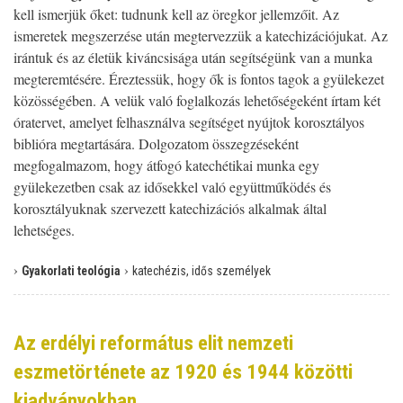
kell ismerjük őket: tudnunk kell az öregkor jellemzőit. Az
ismeretek megszerzése után megtervezzük a katechizációjukat. Az
irántuk és az életük kiváncsisága után segítségünk van a munka
megteremtésére. Éreztessük, hogy ők is fontos tagok a gyülekezet
közösségében. A velük való foglalkozás lehetőségeként írtam két
óratervet, amelyet felhasználva segítséget nyújtok korosztályos
biblióra megtartására. Dolgozatom összegzéseként
megfogalmazom, hogy átfogó katechétikai munka egy
gyülekezetben csak az idősekkel való együttműködés és
korosztályuknak szervezett katechizációs alkalmak által
lehetséges.
›
›
Gyakorlati teológia
katechézis, idős személyek
Az erdélyi református elit nemzeti
eszmetörténete az 1920 és 1944 közötti
kiadványokban