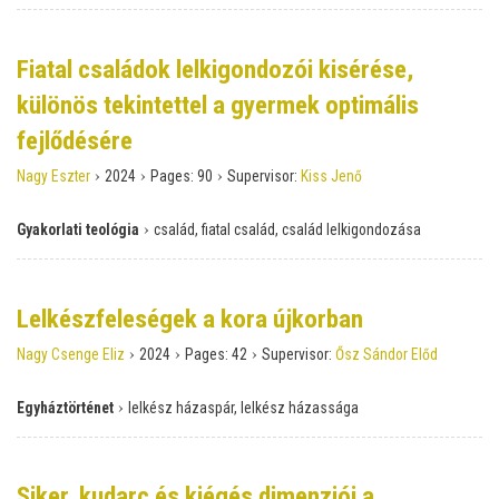
Fiatal családok lelkigondozói kisérése,
különös tekintettel a gyermek optimális
fejlődésére
›
›
›
Nagy Eszter
2024
Pages:
90
Supervisor:
Kiss Jenő
›
Gyakorlati teológia
család, fiatal család, család lelkigondozása
Lelkészfeleségek a kora újkorban
›
›
›
Nagy Csenge Eliz
2024
Pages:
42
Supervisor:
Ősz Sándor Előd
›
Egyháztörténet
lelkész házaspár, lelkész házassága
Siker, kudarc és kiégés dimenziói a