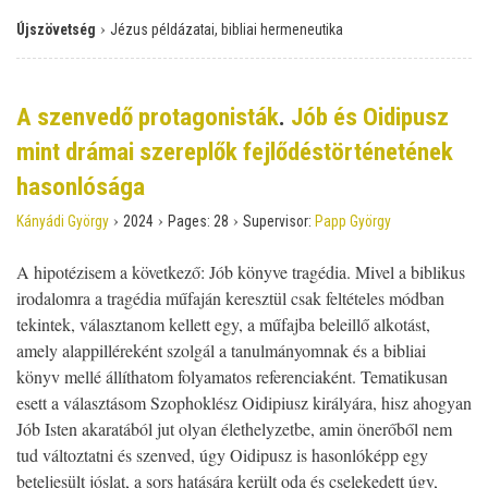
›
Újszövetség
Jézus példázatai, bibliai hermeneutika
A szenvedő protagonisták
.
Jób és Oidipusz
mint drámai szereplők fejlődéstörténetének
hasonlósága
›
›
›
Kányádi György
2024
Pages:
28
Supervisor:
Papp György
A hipotézisem a következő: Jób könyve tragédia. Mivel a biblikus
irodalomra a tragédia műfaján keresztül csak feltételes módban
tekintek, választanom kellett egy, a műfajba beleillő alkotást,
amely alappilléreként szolgál a tanulmányomnak és a bibliai
könyv mellé állíthatom folyamatos referenciaként. Tematikusan
esett a választásom Szophoklész Oidipiusz királyára, hisz ahogyan
Jób Isten akaratából jut olyan élethelyzetbe, amin önerőből nem
tud változtatni és szenved, úgy Oidipusz is hasonlóképp egy
beteljesült jóslat, a sors hatására került oda és cselekedett úgy,