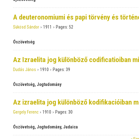
A deuteronomiumi és papi törvény és történe
›
›
Sükösd Sándor
1911
Pages:
52
Ószövetség
Az Izraelita jog különböző codificatioiban m
›
›
Dudás János
1910
Pages:
39
Ószövetség, Jogtudomány
Az izraelita jog különböző kodifikacióiban m
›
›
Gergely Ferenc
1910
Pages:
30
Ószövetség, Jogtudomány, Judaica