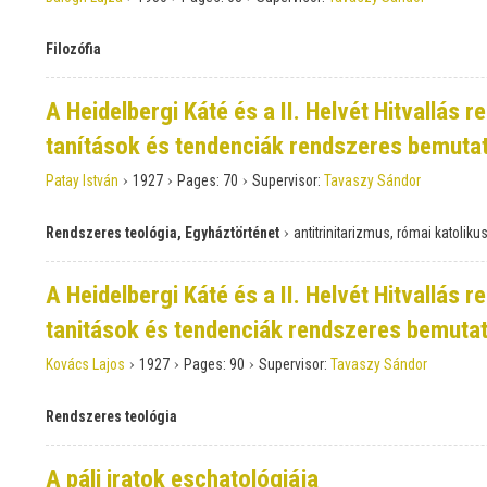
Filozófia
A Heidelbergi Káté és a II. Helvét Hitvallás 
tanítások és tendenciák rendszeres bemuta
›
›
›
Patay István
1927
Pages:
70
Supervisor:
Tavaszy Sándor
›
Rendszeres teológia, Egyháztörténet
antitrinitarizmus, római katolik
A Heidelbergi Káté és a II. Helvét Hitvallás 
tanitások és tendenciák rendszeres bemuta
›
›
›
Kovács Lajos
1927
Pages:
90
Supervisor:
Tavaszy Sándor
Rendszeres teológia
A páli iratok eschatológiája