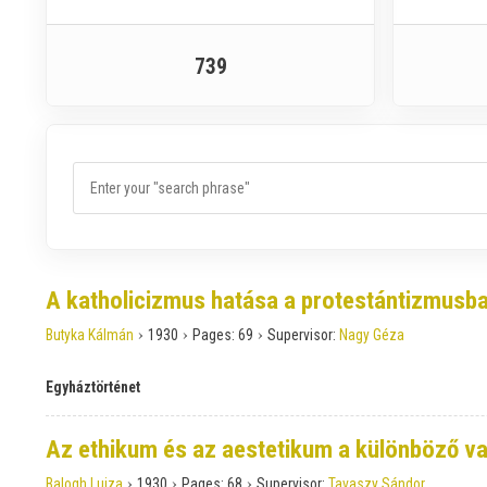
739
A katholicizmus hatása a protestántizmusba
›
›
›
Butyka Kálmán
1930
Pages:
69
Supervisor:
Nagy Géza
Egyháztörténet
Az ethikum és az aestetikum a különböző va
›
›
›
Balogh Lujza
1930
Pages:
68
Supervisor:
Tavaszy Sándor