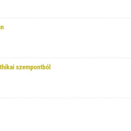
an
ethikai szempontból