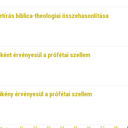
tírás biblica-theologiai összehasonlítása
iként érvényesül a prófétai szellem
ikény érvényesül a prófétai szellem