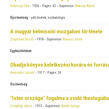
›
›
›
Debreczy Elek
1926
Pages:
62
Supervisor:
Maksay Albert
›
Újszövetség
páli levelek, eszkatológia
A magyar belmissiói mozgalom története
›
›
Zsigmond Dezső
1918
Supervisor:
Ravasz László
Egyháztörténet
Obadja könyve keletkezési korára és forrása
›
›
Keresztes József
1917
Pages:
24
Ószövetség
"Isten országa" fogalma a zsidó theologiáb
›
›
Czeglédy János
1915
Supervisor:
Bartók György