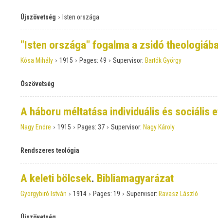
›
Újszövetség
Isten országa
"Isten országa" fogalma a zsidó theologiáb
›
›
›
Kósa Mihály
1915
Pages:
49
Supervisor:
Bartók György
Ószövetség
A háboru méltatása individuális és sociális 
›
›
›
Nagy Endre
1915
Pages:
37
Supervisor:
Nagy Károly
Rendszeres teológia
A keleti bölcsek
.
Bibliamagyarázat
›
›
›
Györgybiró István
1914
Pages:
19
Supervisor:
Ravasz László
Újszövetség