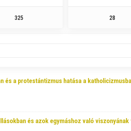
325
28
n és a protestántizmus hatása a katholicizmusb
llásokban és azok egymáshoz való viszonyának va