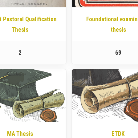
 Pastoral Qualification
Foundational examin
Thesis
thesis
2
69
MA Thesis
ETDK