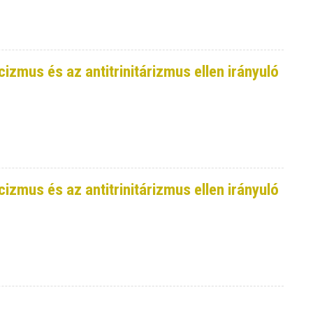
cizmus és az antitrinitárizmus ellen irányuló
cizmus és az antitrinitárizmus ellen irányuló