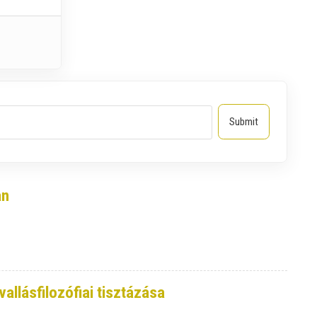
an
llásfilozófiai tisztázása