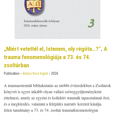
„Miért vetettél el, Istenem, oly régóta…?”
.
A
trauma fenomenológiája a 73. és 74.
zsoltárban
›
›
Publication
Buhus-Kiss Ingrid
2026
A traumaorientált bibliakutatás az utóbbi évtizedekben a Zsoltárok
könyvét is egyre inkább olyan vallási szöveggyűjteményként
értelmezi, amely az egyéni és kollektív traumák tapasztalatait őrzi,
és a megküzdés, valamint a felépülés narratív kereteit kínálja.
Jelen tanulmány a 73. és 74. zsoltár traumafenomenológiai