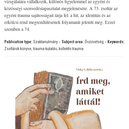
vizsgálatára vállalkozik, különös figyelemmel az egyéni és
közösségi szenvedéstapasztalat megjelenésére. A 73. zsoltár az
egyéni trauma sajátosságait tárja fel: a hit, az identitás és az
erkölcsi rend megrendülésének folyamatát jeleníti meg. Ezzel
szemben a 74.
›
›
Publication type:
Szaktanulmány
Subject area:
Ószövetség
Keywords:
Zsoltárok könyve, trauma-kutatás, kollektív trauma