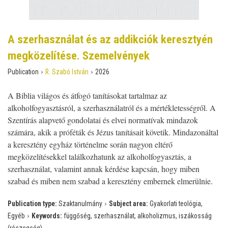
A szerhasználat és az addikciók keresztyén
megközelítése. Szemelvények
›
›
Publication
R. Szabó István
2026
A Biblia világos és átfogó tanításokat tartalmaz az
alkoholfogyasztásról, a szerhasználatról és a mértékletességről. A
Szentírás alapvető gondolatai és elvei normatívak mindazok
számára, akik a próféták és Jézus tanításait követik. Mindazonáltal
a keresztény egyház történelme során nagyon eltérő
megközelítésekkel találkozhatunk az alkoholfogyasztás, a
szerhasználat, valamint annak kérdése kapcsán, hogy miben
szabad és miben nem szabad a keresztény embernek elmerülnie.
›
Publication type:
Szaktanulmány
Subject area:
Gyakorlati teológia,
›
Egyéb
Keywords:
függőség, szerhasználat, alkoholizmus, iszákosság
(részegség)