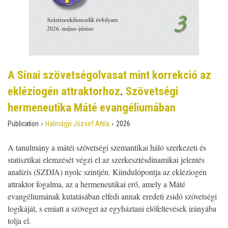
A Sínai szövetségolvasat mint korrekció az
ekléziogén attraktorhoz
.
Szövetségi
hermeneutika Máté evangéliumában
›
›
Publication
Halmágyi József Attila
2026
A tanulmány a mátéi szövetségi szemantikai háló szerkezeti és
statisztikai elemzését végzi el az szerkesztésdinamikai jelentés
analízis (SZDJA) nyolc szintjén. Kiindulópontja az ekléziogén
attraktor fogalma, az a hermeneutikai erő, amely a Máté
evangéliumának kutatásában elfedi annak eredeti zsidó szövetségi
logikáját, s emiatt a szöveget az egyháztani előfeltevések irányába
tolja el.