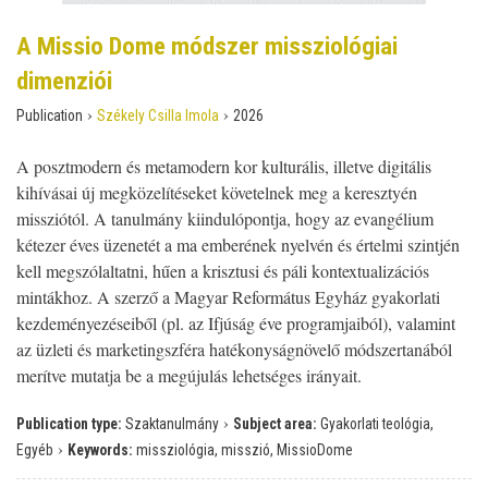
A Missio Dome módszer missziológiai
dimenziói
›
›
Publication
Székely Csilla Imola
2026
A posztmodern és metamodern kor kulturális, illetve digitális
kihívásai új megközelítéseket követelnek meg a keresztyén
missziótól. A tanulmány kiindulópontja, hogy az evangélium
kétezer éves üzenetét a ma emberének nyelvén és értelmi szintjén
kell megszólaltatni, hűen a krisztusi és páli kontextualizációs
mintákhoz. A szerző a Magyar Református Egyház gyakorlati
kezdeményezéseiből (pl. az Ifjúság éve programjaiból), valamint
az üzleti és marketingszféra hatékonyságnövelő módszertanából
merítve mutatja be a megújulás lehetséges irányait.
›
Publication type:
Szaktanulmány
Subject area:
Gyakorlati teológia,
›
Egyéb
Keywords:
missziológia, misszió, MissioDome