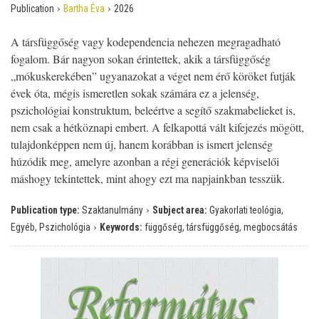
›
›
Publication
Bartha Éva
2026
A társfüggőség vagy kodependencia nehezen megragadható
fogalom. Bár nagyon sokan érintettek, akik a társfüggőség
„mókuskerekében” ugyanazokat a véget nem érő köröket futják
évek óta, mégis ismeretlen sokak számára ez a jelenség,
pszichológiai konstruktum, beleértve a segítő szakmabelieket is,
nem csak a hétköznapi embert. A felkapottá vált kifejezés mögött,
tulajdonképpen nem új, hanem korábban is ismert jelenség
húzódik meg, amelyre azonban a régi generációk képviselői
máshogy tekintettek, mint ahogy ezt ma napjainkban tesszük.
›
Publication type:
Szaktanulmány
Subject area:
Gyakorlati teológia,
›
Egyéb, Pszichológia
Keywords:
függőség, társfüggőség, megbocsátás