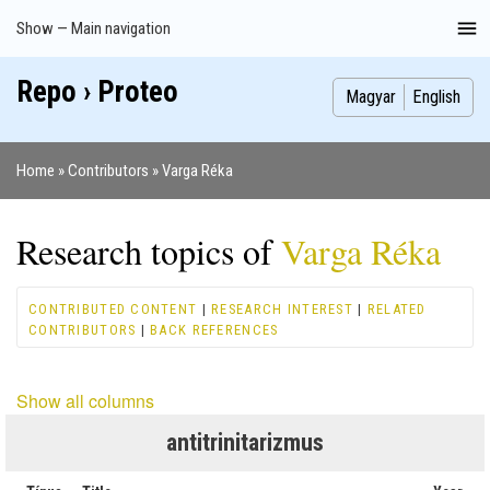
Skip
Show — Main navigation
Main
to
navigation
main
Repo › Proteo
Index
Publications
Theses
Images
Contributors
content
Magyar
English
Home
Contributors
Varga Réka
Breadcrumb
Research topics of
Varga Réka
CONTRIBUTED CONTENT
|
RESEARCH INTEREST
|
RELATED
CONTRIBUTORS
|
BACK REFERENCES
Show all columns
antitrinitarizmus