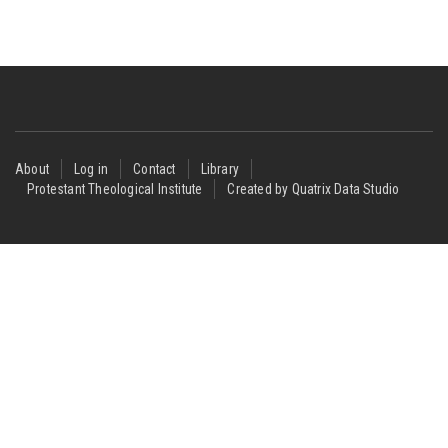
Footer
About
Log in
Contact
Library
Protestant Theological Institute
Created by Quatrix Data Studio
menu