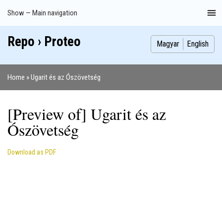
Skip
Show — Main navigation
Main
to
navigation
main
Repo › Proteo
Index
Publications
Theses
Images
Contributors
content
Magyar
English
Home
Ugarit és az Ószövetség
Breadcrumb
[Preview of] Ugarit és az
Ószövetség
Download as PDF