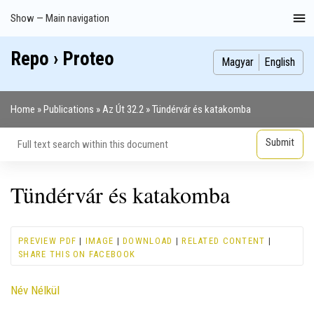
Skip
Show — Main navigation
Main
to
navigation
main
Repo › Proteo
Index
Publications
Theses
Images
Contributors
content
Magyar
English
Home
Publications
Az Út 32.2
Tündérvár és katakomba
Breadcrumb
Tündérvár és katakomba
PREVIEW PDF
|
IMAGE
|
DOWNLOAD
|
RELATED CONTENT
|
SHARE THIS ON FACEBOOK
Contributor
Név Nélkül