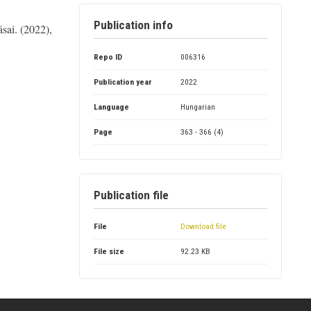
Publication info
sai. (2022),
Repo ID
006316
Publication year
2022
Language
Hungarian
Page
363 - 366 (4)
Publication file
File
Download file
File size
92.23 KB