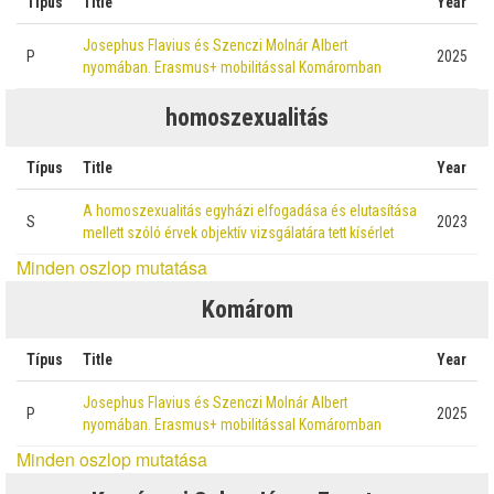
Típus
Title
Year
Josephus Flavius és Szenczi Molnár Albert
P
2025
nyomában. Erasmus+ mobilitással Komáromban
homoszexualitás
Típus
Title
Year
A homoszexualitás egyházi elfogadása és elutasítása
S
2023
mellett szóló érvek objektív vizsgálatára tett kísérlet
Minden oszlop mutatása
Komárom
Típus
Title
Year
Josephus Flavius és Szenczi Molnár Albert
P
2025
nyomában. Erasmus+ mobilitással Komáromban
Minden oszlop mutatása