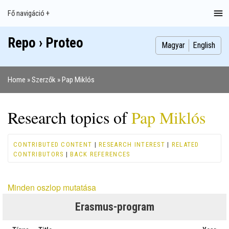
Ugrás
Fő navigáció +
Main
a
navigation
tartalomra
Repo › Proteo
Index
Publikációk
Szakdolgozatok
Képek
Szerzők
Magyar
English
Home
Szerzők
Pap Miklós
Morzsa
Research topics of
Pap Miklós
CONTRIBUTED CONTENT
|
RESEARCH INTEREST
|
RELATED
CONTRIBUTORS
|
BACK REFERENCES
Minden oszlop mutatása
Erasmus-program