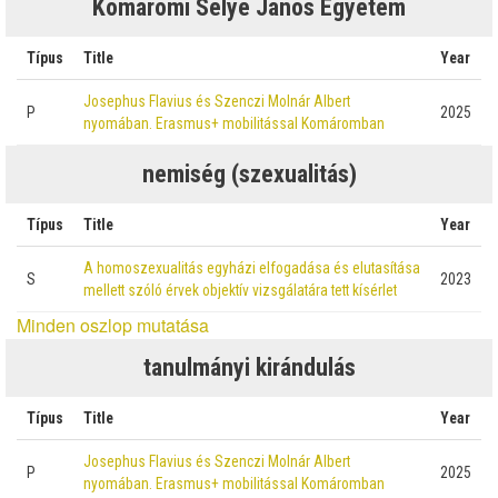
Komáromi Selye János Egyetem
Típus
Title
Year
Josephus Flavius és Szenczi Molnár Albert
P
2025
nyomában. Erasmus+ mobilitással Komáromban
nemiség (szexualitás)
Típus
Title
Year
A homoszexualitás egyházi elfogadása és elutasítása
S
2023
mellett szóló érvek objektív vizsgálatára tett kísérlet
Minden oszlop mutatása
tanulmányi kirándulás
Típus
Title
Year
Josephus Flavius és Szenczi Molnár Albert
P
2025
nyomában. Erasmus+ mobilitással Komáromban