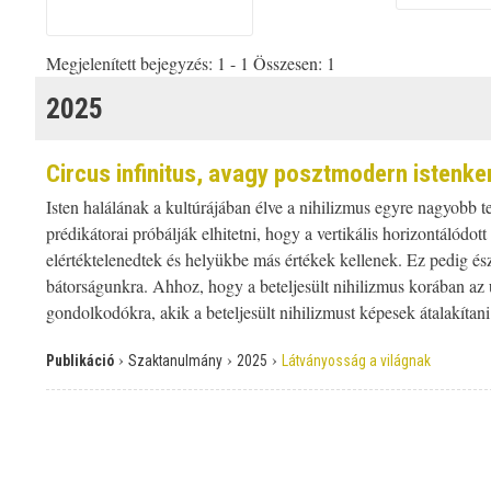
Megjelenített bejegyzés: 1 - 1 Összesen: 1
2025
Circus infinitus, avagy posztmodern istenk
Isten halálának a kultúrájában élve a nihilizmus egyre nagyobb t
prédikátorai próbálják elhitetni, hogy a vertikális horizontálódo
elértéktelenedtek és helyükbe más értékek kellenek. Ez pedig ész
bátorságunkra. Ahhoz, hogy a beteljesült nihilizmus korában az
gondolkodókra, akik a beteljesült nihilizmust képesek átalakítani
›
›
›
Publikáció
Szaktanulmány
2025
Látványosság a világnak