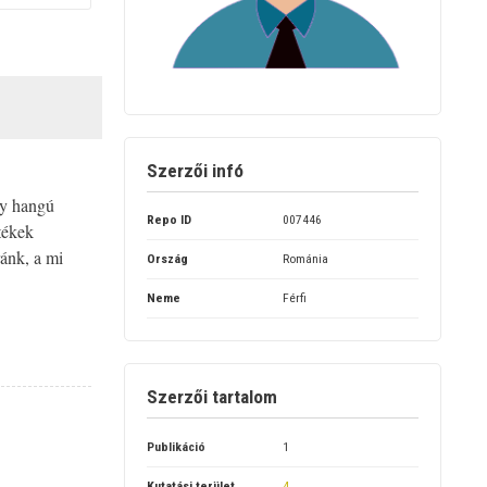
Szerzői infó
ny hangú
Repo ID
007446
tékek
ránk, a mi
Ország
Románia
Neme
Férfi
Szerzői tartalom
Publikáció
1
Kutatási terület
4