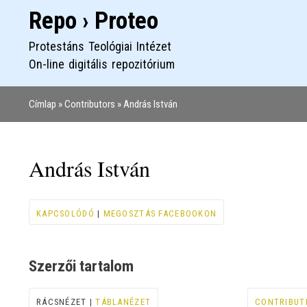
Repo › Proteo
Protestáns Teológiai Intézet
On-line digitális repozitórium
Címlap
Contributors
András István
Morzsa
András István
KAPCSOLÓDÓ
|
MEGOSZTÁS FACEBOOKON
Szerzői tartalom
RÁCSNÉZET |
TÁBLANÉZET
CONTRIBUT