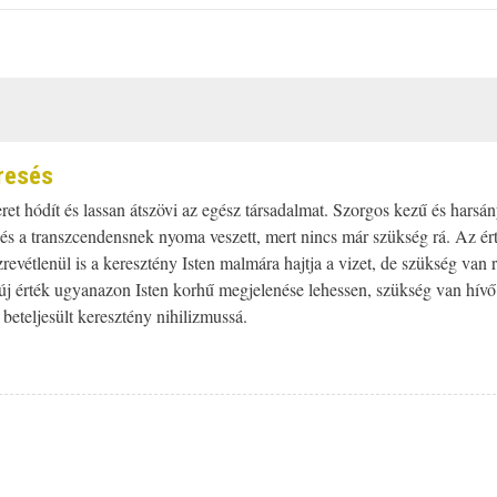
eresés
eret hódít és lassan átszövi az egész társadalmat. Szorgos kezű és harsá
tt és a transzcendensnek nyoma veszett, mert nincs már szükség rá. Az ér
revétlenül is a keresztény Isten malmára hajtja a vizet, de szükség van 
 új érték ugyanazon Isten korhű megjelenése lehessen, szükség van hívő
 beteljesült keresztény nihilizmussá.