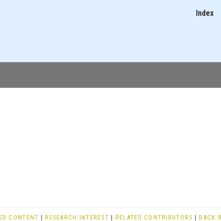
Ugrás
Index
Main
a
navigatio
tartalomra
ED CONTENT
|
RESEARCH INTEREST
|
RELATED CONTRIBUTORS
|
BACK 