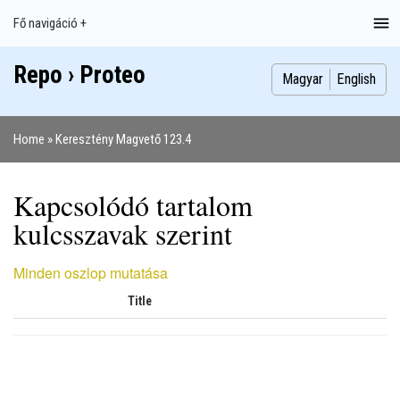
Ugrás
Fő navigáció +
Main
a
navigation
tartalomra
Repo › Proteo
Index
Publikációk
Szakdolgozatok
Képek
Szerzők
Magyar
English
Home
Keresztény Magvető 123.4
Morzsa
Kapcsolódó tartalom
kulcsszavak szerint
Minden oszlop mutatása
Title