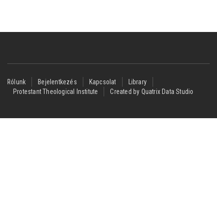
Footer
Rólunk
Bejelentkezés
Kapcsolat
Library
Protestant Theological Institute
Created by Quatrix Data Studio
menu