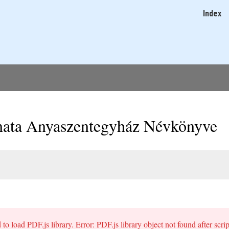
Ugrás
Index
Main
a
navigatio
tartalomra
rmata Anyaszentegyház Névkönyve
 to load PDF.js library. Error: PDF.js library object not found after scri