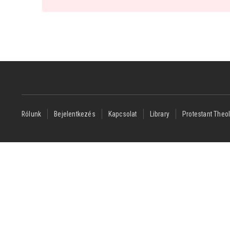
Footer
Rólunk
Bejelentkezés
Kapcsolat
Library
Protestant Theol
menu