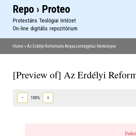
Repo › Proteo
Protestáns Teológiai Intézet
On-line digitális repozitórium
Home
Az Erdélyi Reformata Anyaszentegyház Névkönyve
Morzsa
[Preview of] Az Erdélyi Refo
−
+
100%
Failed