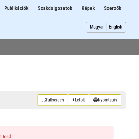
Publikációk
Szakdolgozatok
Képek
Szerzők
n
Magyar
English
⛶
⬇
🖨
Fullscreen
Letölt
Nyomtatás
pt load