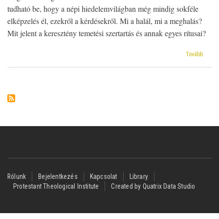
tudható be, hogy a népi hiedelemvilágban még mindig sokféle
elképzelés él, ezekről a kérdésekről. Mi a halál, mi a meghalás?
Mit jelent a keresztény temetési szertartás és annak egyes rítusai?
(Temet
Tovább
kapcso
népi
vallás
rítuso
és
a
temeté
szerta
a
hétfalu
evangé
gyakor
Footer
Rólunk
Bejelentkezés
Kapcsolat
Library
Protestant Theological Institute
Created by Quatrix Data Studio
menu