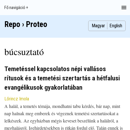
Ugrás
Fő navigáció +
Main
a
navigation
tartalomra
Repo › Proteo
Index
Publikációk
Szakdolgozatok
Képek
Szerzők
Magyar
English
búcsuztató
Temetéssel kapcsolatos népi vallásos
rítusok és a temetési szertartás a hétfalusi
evangélikusok gyakorlatában
Lőrincz Imola
A halál, a temetés témája, mondhatni tabu kérdés, bár nap, mint
nap halnak meg emberek és végeznek temetési szertartásokat a
lelkészek. Az egyházban mégis keveset beszélünk a halálról, a
meghalásról. Igehirdetésekben is ritkán fordul elő. Talán ennek is