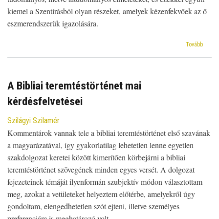
kiemel a Szentírásból olyan részeket, amelyek kézenfekvőek az ő
eszmerendszerük igazolására.
(Kreac
Tovább
A
teremt
apolog
értelm
A Bibliai teremtéstörténet mai
és
kérdésfelvetései
azok
teológ
kritiká
Szilágyi Szilamér
Kommentárok vannak tele a bibliai teremtéstörténet első szavának
a magyarázatával, így gyakorlatilag lehetetlen lenne egyetlen
szakdolgozat keretei között kimerítően körbejárni a bibliai
teremtéstörténet szövegének minden egyes versét. A dolgozat
fejezeteinek témáját ilyenformán szubjektív módon választottam
meg, azokat a vetületeket helyeztem előtérbe, amelyekről úgy
gondoltam, elengedhetetlen szót ejteni, illetve személyes
preferenciám is meghatározó volt.