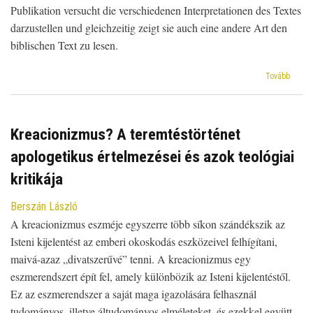
Publikation versucht die verschiedenen Interpretationen des Textes
darzustellen und gleichzeitig zeigt sie auch eine andere Art den
biblischen Text zu lesen.
(A
Tovább
világ
teremt
Kreacionizmus? A teremtéstörténet
apologetikus értelmezései és azok teológiai
kritikája
Berszán László
A kreacionizmus eszméje egyszerre több síkon szándékszik az
Isteni kijelentést az emberi okoskodás eszközeivel felhígítani,
maivá-azaz „divatszerűvé” tenni. A kreacionizmus egy
eszmerendszert épít fel, amely különbözik az Isteni kijelentéstől.
Ez az eszmerendszer a saját maga igazolására felhasznál
tudományos, illetve áltudományos elméleteket, és ezekkel együtt