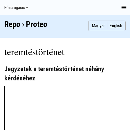
Ugrás
Fő navigáció +
Main
a
navigation
tartalomra
Repo › Proteo
Index
Publikációk
Szakdolgozatok
Képek
Szerzők
Magyar
English
teremtéstörténet
Jegyzetek a teremtéstörténet néhány
kérdéséhez