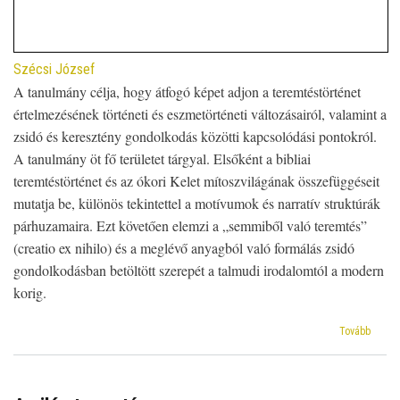
Szécsi József
A tanulmány célja, hogy átfogó képet adjon a teremtéstörténet
értelmezésének történeti és eszmetörténeti változásairól, valamint a
zsidó és keresztény gondolkodás közötti kapcsolódási pontokról.
A tanulmány öt fő területet tárgyal. Elsőként a bibliai
teremtéstörténet és az ókori Kelet mítoszvilágának összefüggéseit
mutatja be, különös tekintettel a motívumok és narratív struktúrák
párhuzamaira. Ezt követően elemzi a „semmiből való teremtés”
(creatio ex nihilo) és a meglévő anyagból való formálás zsidó
gondolkodásban betöltött szerepét a talmudi irodalomtól a modern
korig.
(Jegyz
Tovább
a
teremt
néhán
kérdé