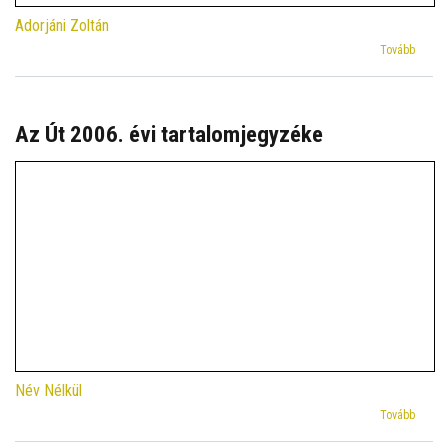
Adorjáni Zoltán
(Refor
Tovább
Szeml
CX.
Évfoly
2017.
Az Út 2006. évi tartalomjegyzéke
Tartal
Név Nélkül
(Az
Tovább
Út