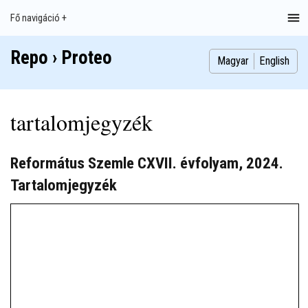
Ugrás
Fő navigáció +
Main
a
navigation
tartalomra
Repo › Proteo
Index
Publikációk
Szakdolgozatok
Képek
Szerzők
Magyar
English
tartalomjegyzék
Református Szemle CXVII. évfolyam, 2024.
Tartalomjegyzék