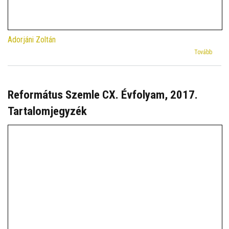
Adorjáni Zoltán
(Refor
Tovább
Szeml
CXVII.
évfoly
2024.
Református Szemle CX. Évfolyam, 2017.
Tartal
Tartalomjegyzék