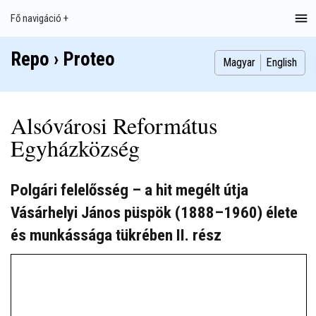
Ugrás
Fő navigáció +
Main
a
navigation
tartalomra
Repo › Proteo
Index
Publikációk
Szakdolgozatok
Képek
Szerzők
Magyar
English
Alsóvárosi Református
Egyházközség
Polgári felelősség – a hit megélt útja
Vásárhelyi János püspök (1888–1960) élete
és munkássága tükrében II. rész