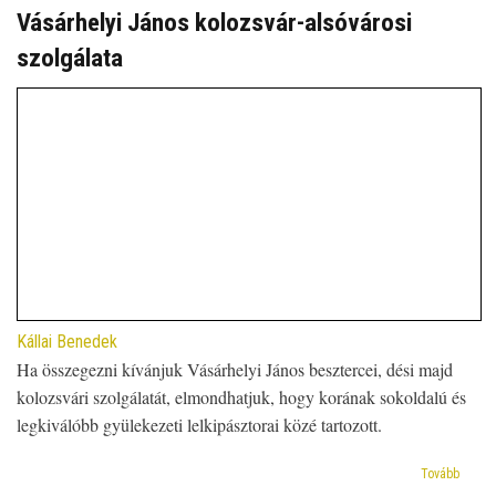
hit
Vásárhelyi János kolozsvár-alsóvárosi
megél
szolgálata
útja
Vásárh
János
püspö
(1888
1960)
élete
és
munká
tükréb
II.
rész)
Kállai Benedek
Ha összegezni kívánjuk Vásárhelyi János besztercei, dési majd
kolozsvári szolgálatát, elmondhatjuk, hogy korának sokoldalú és
legkiválóbb gyülekezeti lelkipásztorai közé tartozott.
(Vásár
Tovább
János