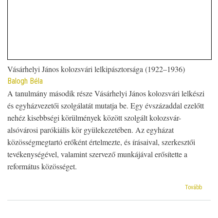
Vásárhelyi János kolozsvári lelkipásztorsága (1922–1936)
Balogh Béla
A tanulmány második része Vásárhelyi János kolozsvári lelkészi
és egyházvezetői szolgálatát mutatja be. Egy évszázaddal ezelőtt
nehéz kisebbségi körülmények között szolgált
kolozsvár-
alsóvárosi parókiális kör gyülekezetében. Az egyházat
közösségmegtartó erőként értelmezte, és írásaival, szerkesztői
tevékenységével, valamint szervező munkájával erősítette a
református közösséget.
(Polgá
Tovább
felelő
–
a