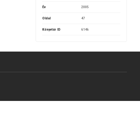
Év
2005
Oldal
47
Könyvtár ID
6146