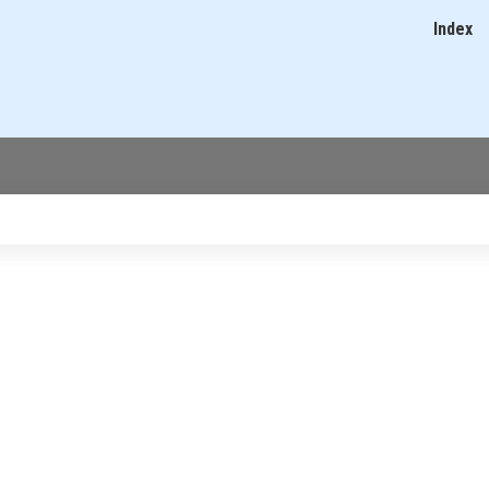
Ugrás
Index
Main
a
navigatio
tartalomra