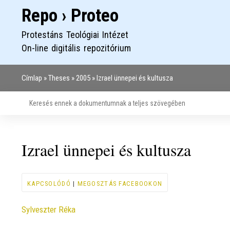
Repo › Proteo
Protestáns Teológiai Intézet
On-line digitális repozitórium
Címlap
Theses
2005
Izrael ünnepei és kultusza
Morzsa
Izrael ünnepei és kultusza
KAPCSOLÓDÓ
|
MEGOSZTÁS FACEBOOKON
Contributor
Sylveszter Réka