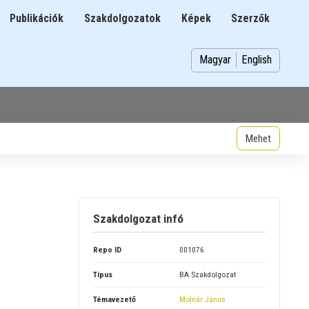
Publikációk
Szakdolgozatok
Képek
Szerzők
n
Magyar
English
Szakdolgozat infó
Repo ID
001076
Típus
BA Szakdolgozat
Témavezető
Molnár János