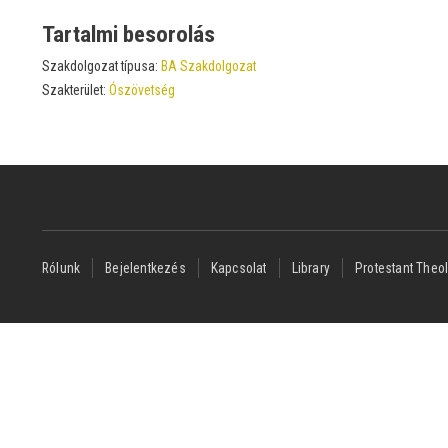
Tartalmi besorolás
Szakdolgozat típusa:
BA Szakdolgozat
Szakterület:
Ószövetség
Footer
Rólunk
Bejelentkezés
Kapcsolat
Library
Protestant Theol
menu