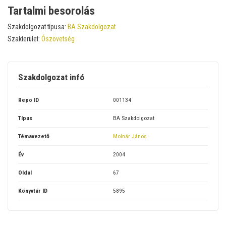
Tartalmi besorolás
Szakdolgozat típusa:
BA Szakdolgozat
Szakterület:
Ószövetség
Szakdolgozat infó
Repo ID
001134
Típus
BA Szakdolgozat
Témavezető
Molnár János
Év
2004
Oldal
67
Könyvtár ID
5895