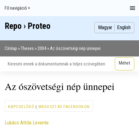
Ugrás
Fő navigáció +
Main
a
navigation
tartalomra
Repo › Proteo
Index
Publikációk
Szakdolgozatok
Képek
Szerzők
Magyar
English
Címlap
Theses
2004
Az ószövetségi nép ünnepei
Morzsa
Az ószövetségi nép ünnepei
KAPCSOLÓDÓ
|
MEGOSZTÁS FACEBOOKON
Contributor
Lukács Attila Levente