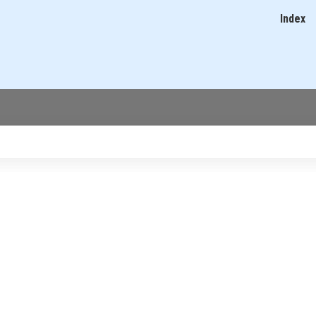
Ugrás
Index
Main
a
navigatio
tartalomra