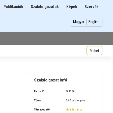
Publikációk
Szakdolgozatok
Képek
Szerzők
n
Magyar
English
Szakdolgozat infó
Repo ID
001250
Típus
BA Szakdolgozat
Témavezető
Molnár János