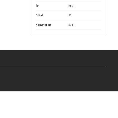
Év
2001
Oldal
82
Könyvtár ID
5711