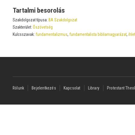
Tartalmi besorolás
Szakdolgozat típusa:
BA Szakdolgozat
Szakterület:
Ószövetség
Kulcsszavak:
fundamentalizmus
,
fundamentalista bibliamagyarázat
,
ihle
Footer
Rólunk
Bejelentkezés
Kapcsolat
Library
Protestant Theol
menu