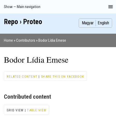
Skip
Show — Main navigation
Main
to
navigation
main
Repo › Proteo
Index
Publications
Theses
Images
Contributors
content
Magyar
English
Home
Contributors
Bodor Lídia Emese
Breadcrumb
Bodor Lídia Emese
RELATED CONTENT
|
SHARE THIS ON FACEBOOK
Contributed content
GRID VIEW |
TABLE VIEW