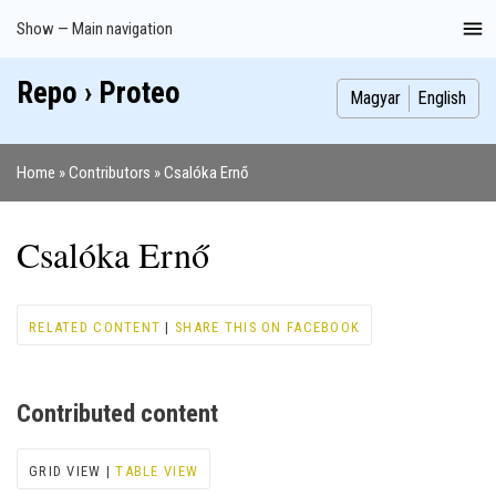
Skip
Show — Main navigation
Main
to
navigation
main
Repo › Proteo
Index
Publications
Theses
Images
Contributors
content
Magyar
English
Home
Contributors
Csalóka Ernő
Breadcrumb
Csalóka Ernő
RELATED CONTENT
|
SHARE THIS ON FACEBOOK
Contributed content
GRID VIEW |
TABLE VIEW