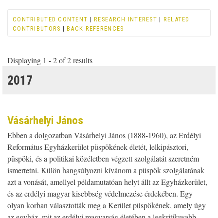
CONTRIBUTED CONTENT
|
RESEARCH INTEREST
|
RELATED
CONTRIBUTORS
|
BACK REFERENCES
Displaying 1 - 2 of 2 results
2017
Vásárhelyi János
Ebben a dolgozatban Vásárhelyi János (1888-1960), az Erdélyi
Református Egyházkerület püspökének életét, lelkipásztori,
püspöki, és a politikai közéletben végzett szolgálatát szeretném
ismertetni. Külön hangsúlyozni kívánom a püspök szolgálatának
azt a vonását, amellyel példamutatóan helyt állt az Egyházkerület,
és az erdélyi magyar kisebbség védelmezése érdekében. Egy
olyan korban választották meg a Kerület püspökének, amely úgy
az egyház, mit az erdélyi magyarság életében a legkritikusabb