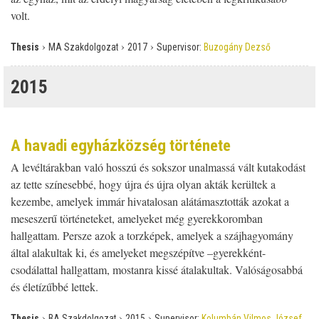
volt.
›
›
›
Thesis
MA Szakdolgozat
2017
Supervisor:
Buzogány Dezső
2015
A havadi egyházközség története
A levéltárakban való hosszú és sokszor unalmassá vált kutakodást
az tette színesebbé, hogy újra és újra olyan akták kerültek a
kezembe, amelyek immár hivatalosan alátámasztották azokat a
meseszerű történeteket, amelyeket még gyerekkoromban
hallgattam. Persze azok a torzképek, amelyek a szájhagyomány
által alakultak ki, és amelyeket megszépítve –gyerekként-
csodálattal hallgattam, mostanra kissé átalakultak. Valóságosabbá
és életízűbbé lettek.
›
›
›
Thesis
BA Szakdolgozat
2015
Supervisor:
Kolumbán Vilmos József