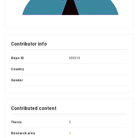
Contributor info
Repo ID
000310
Country
Gender
Contributed content
Thesis
2
Research area
3