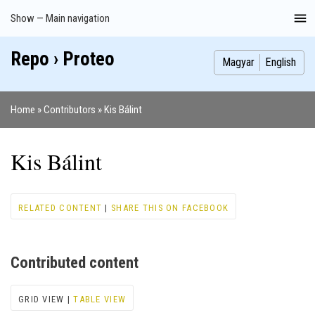
Skip
Show — Main navigation
Main
to
navigation
main
Repo › Proteo
Index
Publications
Theses
Images
Contributors
content
Magyar
English
Home
Contributors
Kis Bálint
Breadcrumb
Kis Bálint
RELATED CONTENT
|
SHARE THIS ON FACEBOOK
Contributed content
GRID VIEW |
TABLE VIEW