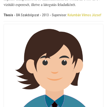
vizitáló esperesét, illetve a látogatás feladatkörét.
›
›
›
Thesis
BA Szakdolgozat
2013
Supervisor:
Kolumbán Vilmos József