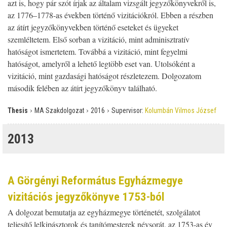
azt is, hogy pár szót írjak az általam vizsgált jegyzőkönyvekről is,
az 1776–1778-as években történő vizitációkról. Ebben a részben
az átírt jegyzőkönyvekben történő eseteket és ügyeket
szemléltetem. Első sorban a vizitáció, mint adminisztratív
hatóságot ismertetem. Továbbá a vizitáció, mint fegyelmi
hatóságot, amelyről a lehető legtöbb eset van. Utolsóként a
vizitáció, mint gazdasági hatóságot részletezem. Dolgozatom
második felében az átírt jegyzőkönyv található.
›
›
›
Thesis
MA Szakdolgozat
2016
Supervisor:
Kolumbán Vilmos József
2013
A Görgényi Református Egyházmegye
vizitációs jegyzőkönyve 1753-ból
A dolgozat bemutatja az egyházmegye történetét, szolgálatot
teljesítő lelkipásztorok és tanítómesterek névsorát, az 1753-as év