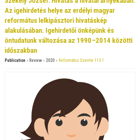
Székely József: Hivatás a hivatal árnyékában.
Az igehirdetés helye az erdélyi magyar
református lelkipásztori hivatáskép
alakulásában. Igehirdetői önképünk és
öntudatunk változása az 1990–2014 közötti
időszakban
›
›
›
Publication
Review
2020
Református Szemle 113.1