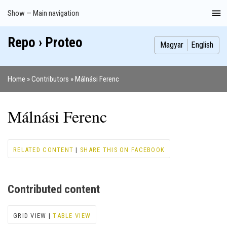
Skip
Show — Main navigation
Main
to
navigation
main
Repo › Proteo
Index
Publications
Theses
Images
Contributors
content
Magyar
English
Home
Contributors
Málnási Ferenc
Breadcrumb
Málnási Ferenc
RELATED CONTENT
|
SHARE THIS ON FACEBOOK
Contributed content
GRID VIEW |
TABLE VIEW