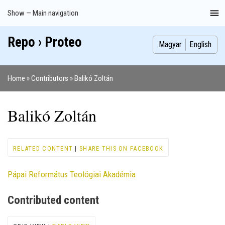
Skip
Show — Main navigation
Main
to
navigation
main
Repo › Proteo
Index
Publications
Theses
Images
Contributors
content
Magyar
English
Home
Contributors
Balikó Zoltán
Breadcrumb
Balikó Zoltán
RELATED CONTENT
|
SHARE THIS ON FACEBOOK
Pápai Református Teológiai Akadémia
Contributed content