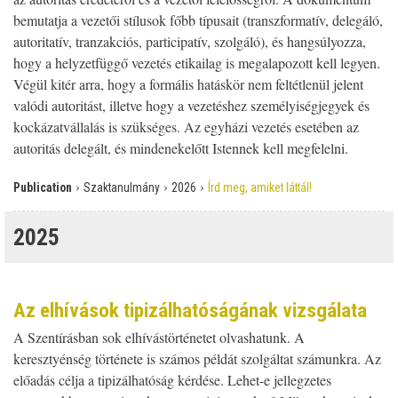
bemutatja a vezetői stílusok főbb típusait (transzformatív, delegáló,
autoritatív, tranzakciós, participatív, szolgáló), és hangsúlyozza,
hogy a helyzetfüggő vezetés etikailag is megalapozott kell legyen.
Végül kitér arra, hogy a formális hatáskör nem feltétlenül jelent
valódi autoritást, illetve hogy a vezetéshez személyiségjegyek és
kockázatvállalás is szükséges. Az egyházi vezetés esetében az
autoritás delegált, és mindenekelőtt Istennek kell megfelelni.
›
›
›
Publication
Szaktanulmány
2026
Írd meg, amiket láttál!
2025
Az elhívások tipizálhatóságának vizsgálata
A Szentírásban sok elhívástörténetet olvashatunk. A
keresztyénség története is számos példát szolgáltat számunkra. Az
előadás célja a tipizálhatóság kérdése. Lehet-e jellegzetes