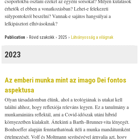
csoportokba osztani ezeket az egyéni sorsokat? Milyen kutatások
érhetők el ebben a vonatkozásban? Lehet-e felekezeti
súlypontokról beszélni? Vannak-e sajátos hangsúlyai a
lelkipásztori elhívásoknak?
›
›
›
Publication
Rövid szakcikk
2025
Látványosság a világnak
2023
Az emberi munka mint az imago Dei fontos
aspektusa
Olyan társadalomban élünk, ahol a teológiának is utakat kell
találni ahhoz, hogy reflexiója releváns legyen. Ez a tanulmány a
munkamániára reflektál, ami a Covid-időszak utáni hibrid
környezetben kialakult. Áttekinti a Barth–Brunner-vita lényegét.
Bonhoeffer alapján fenntarthatónak ítéli a munka mandátumként
értelmezését. Volf és Moltmann segítségével árnyalja azt, hogy