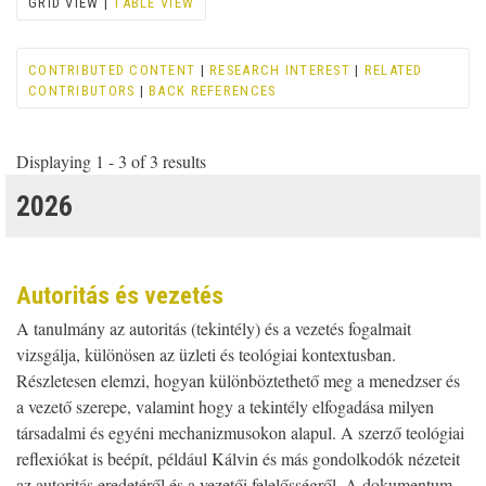
GRID VIEW |
TABLE VIEW
CONTRIBUTED CONTENT
|
RESEARCH INTEREST
|
RELATED
CONTRIBUTORS
|
BACK REFERENCES
Displaying 1 - 3 of 3 results
2026
Autoritás és vezetés
A tanulmány az autoritás (tekintély) és a vezetés fogalmait
vizsgálja, különösen az üzleti és teológiai kontextusban.
Részletesen elemzi, hogyan különböztethető meg a menedzser és
a vezető szerepe, valamint hogy a tekintély elfogadása milyen
társadalmi és egyéni mechanizmusokon alapul. A szerző teológiai
reflexiókat is beépít, például Kálvin és más gondolkodók nézeteit
az autoritás eredetéről és a vezetői felelősségről. A dokumentum