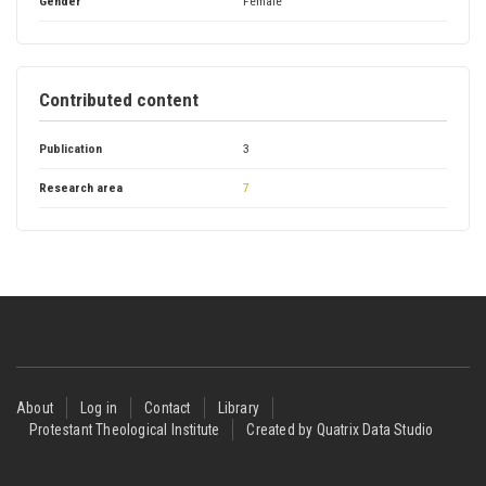
Gender
Female
Contributed content
Publication
3
Research area
7
Footer
About
Log in
Contact
Library
Protestant Theological Institute
Created by Quatrix Data Studio
menu