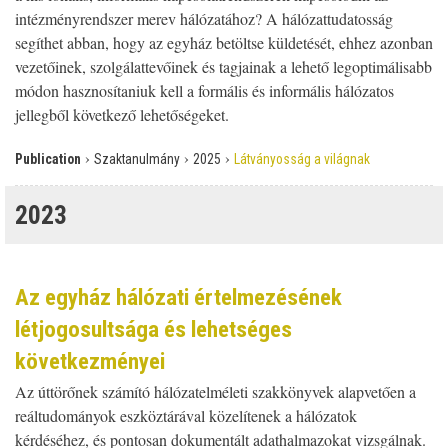
intézményrendszer merev hálózatához? A hálózattudatosság
segíthet abban, hogy az egyház betöltse küldetését, ehhez azonban
vezetőinek, szolgálattevőinek és tagjainak a lehető legoptimálisabb
módon hasznosítaniuk kell a formális és informális hálózatos
jellegből következő lehetőségeket.
›
›
›
Publication
Szaktanulmány
2025
Látványosság a világnak
2023
Az egyház hálózati értelmezésének
létjogosultsága és lehetséges
következményei
Az úttörőnek számító hálózatelméleti szakkönyvek alapvetően a
reáltudományok eszköztárával közelítenek a hálózatok
kérdéséhez, és pontosan dokumentált adathalmazokat vizsgálnak.