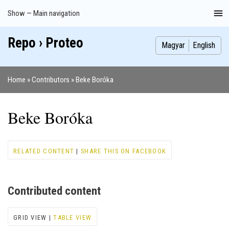
Skip
Show — Main navigation
Main
to
navigation
main
Repo › Proteo
Index
Publications
Theses
Images
Contributors
content
Magyar
English
Home
Contributors
Beke Boróka
Breadcrumb
Beke Boróka
RELATED CONTENT
|
SHARE THIS ON FACEBOOK
Contributed content
GRID VIEW |
TABLE VIEW