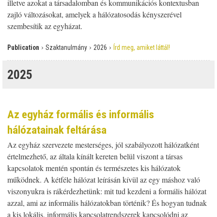
illetve azokat a társadalomban és kommunikációs kontextusban
zajló változásokat, amelyek a hálózatosodás kényszerével
szembesítik az egyházat.
›
›
›
Publication
Szaktanulmány
2026
Írd meg, amiket láttál!
2025
Az egyház formális és informális
hálózatainak feltárása
Az egyház szervezete mesterséges, jól szabályozott hálózatként
értelmezhető, az általa kínált kereten belül viszont a társas
kapcsolatok mentén spontán és természetes kis hálózatok
működnek. A kétféle hálózat leírásán kívül az egy máshoz való
viszonyukra is rákérdezhetünk: mit tud kezdeni a formális hálózat
azzal, ami az informális hálózatokban történik? És hogyan tudnak
a kis lokális, informális kapcsolatrendszerek kapcsolódni az