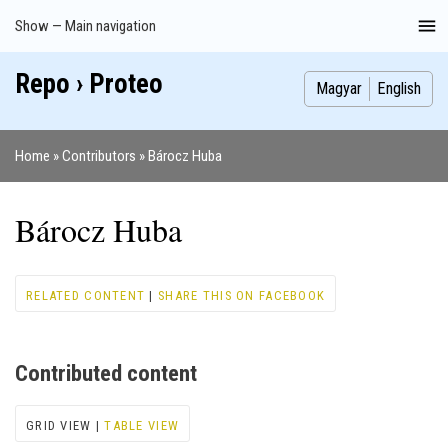
Skip
Show — Main navigation
Main
to
navigation
main
Repo › Proteo
Index
Publications
Theses
Images
Contributors
content
Magyar
English
Home
Contributors
Bárocz Huba
Breadcrumb
Bárocz Huba
RELATED CONTENT
|
SHARE THIS ON FACEBOOK
Contributed content
GRID VIEW |
TABLE VIEW