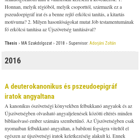
Honnan, melyik régióból, melyik csoporttól, származik ez a
pszeudoepigráf irat és a benne rejlő erkölcsi tanítás, a kitartás
motívuma? 2. Milyen hasonlóságokat mutat Jób testamentumának
fő erkölcsi tanítása az Újszövetség tanításával?
›
›
›
Thesis
MA Szakdolgozat
2018
Supervisor:
Adorjáni Zoltán
2016
A deuterokanonikus és pszeudoepigráf
iratok angyaltana
A kanonikus ószövetségi könyvekben felbukkanó angyalok és az
Újszövetségben olvasható angyaljelenések közötti eltérés minden
bibliaolvasó ember számára szembetűnő. Az Újszövetségben csak
nyomaiban felbukkanó angyaltan, a babiloni fogságra viteltől el
egészen az újszövetségi iratok keletkezéséig alakult ki. Ennek