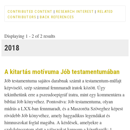
CONTRIBUTED CONTENT
|
RESEARCH INTEREST
|
RELATED
CONTRIBUTORS
|
BACK REFERENCES
Displaying 1 - 2 of 2 results
2018
A kitartás motívuma Jób testamentumában
Jób testamentuma sajátos darabnak számít a testamentum-műfajt
képviselő, szép számmal fennmaradt iratok között. Úgy
tekinthetünk erre a pszeudoepigráf iratra, mint egy kommentárra a
bibliai Jób könyvéhez. Pontosítva: Jób testamentuma, olyan
midrás a LXX-ban fennmaradt, és a Maszoréta Szöveghez képest
rövidebb Jób könyvéhez, amely haggadikus legendákat és
himnuszokat foglal magába. A kérdések, amelyekre a
szakdolgozatom alatt a válaszokat keresem a következők: 1.