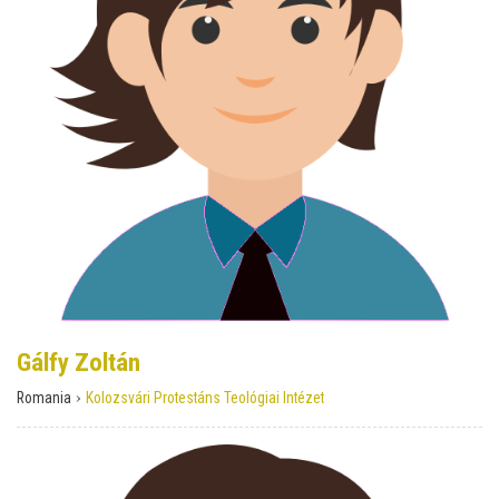
Gálfy Zoltán
›
Romania
Kolozsvári Protestáns Teológiai Intézet