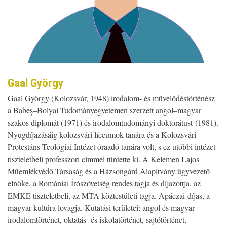
Gaal György
Gaal György (Kolozsvár, 1948) irodalom- és művelődéstörténész
a Babeş–Bolyai Tudományegyetemen szerzett angol–magyar
szakos diplomát (1971) és irodalomtudományi doktorátust (1981).
Nyugdíjazásáig kolozsvári líceumok tanára és a Kolozsvári
Protestáns Teológiai Intézet óraadó tanára volt, s ez utóbbi intézet
tiszteletbeli professzori címmel tüntette ki. A Kelemen Lajos
Műemlékvédő Társaság és a Házsongárd Alapítvány ügyvezető
elnöke, a Romániai Írószövetség rendes tagja és díjazottja, az
EMKE tiszteletbeli, az MTA köztestületi tagja. Apáczai-díjas, a
magyar kultúra lovagja. Kutatási területei: angol és magyar
irodalomtörténet, oktatás- és iskolatörténet, sajtótörténet,