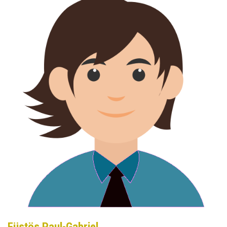
Füstös Paul-Gabriel