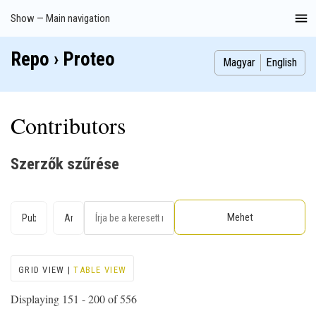
Skip
Show — Main navigation
Main
to
navigation
main
Repo › Proteo
Index
Publications
Theses
Images
Contributors
content
Magyar
English
Contributors
Szerzők szűrése
GRID VIEW |
TABLE VIEW
Displaying 151 - 200 of 556