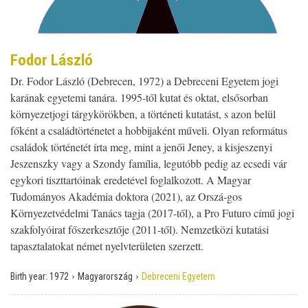
Fodor László
Dr. Fodor László (Debrecen, 1972) a Debreceni Egyetem jogi
karának egyetemi tanára. 1995-től kutat és oktat, elsősorban
környezetjogi tárgykörökben, a történeti kutatást, s azon belül
főként a családtörténetet a hobbijaként műveli. Olyan református
családok történetét írta meg, mint a jenői Jeney, a kisjeszenyi
Jeszenszky vagy a Szondy família, legutóbb pedig az ecsedi vár
egykori tiszttartóinak eredetével foglalkozott. A Magyar
Tudományos Akadémia doktora (2021), az Orszá-gos
Környezetvédelmi Tanács tagja (2017-től), a Pro Futuro című jogi
szakfolyóirat főszerkesztője (2011-től). Nemzetközi kutatási
tapasztalatokat német nyelvterületen szerzett.
›
›
Birth year:
1972
Magyarország
Debreceni Egyetem