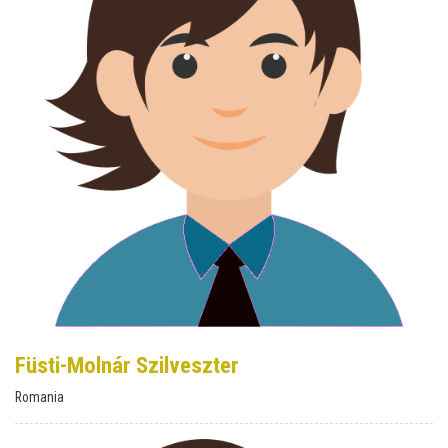
Füsti-Molnár Szilveszter
Romania