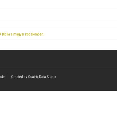
A Biblia a magyar irodalomban
tute
Created by Quatrix Data Studio