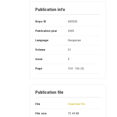
Publication info
Repo ID
003533
Publication year
2005
Language
Hungarian
Volume
31
Issue
3
Page
154 - 156 (3)
Publication file
File
Download file
File size
75.44 KB