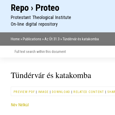
Repo › Proteo
Protestant Theological Institute
On-line digital repository
Home
Publications
Az Út 31.3
Tündérvár és katakomba
Breadcrumb
Tündérvár és katakomba
PREVIEW PDF
|
IMAGE
|
DOWNLOAD
|
RELATED CONTENT
|
SHA
Contributor
Név Nélkül