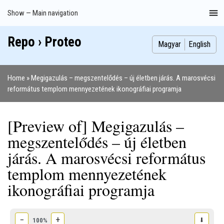
Skip
Show — Main navigation
Main
to
navigation
main
Repo › Proteo
Index
Publications
Theses
Images
Contributors
content
Magyar
English
Home
Megigazulás – megszentelődés – új életben járás. A marosvécsi
Breadcrumb
református templom mennyezetének ikonográfiai programja
[Preview of] Megigazulás –
megszentelődés – új életben
járás. A marosvécsi református
templom mennyezetének
ikonográfiai programja
−
+
⬇
100%