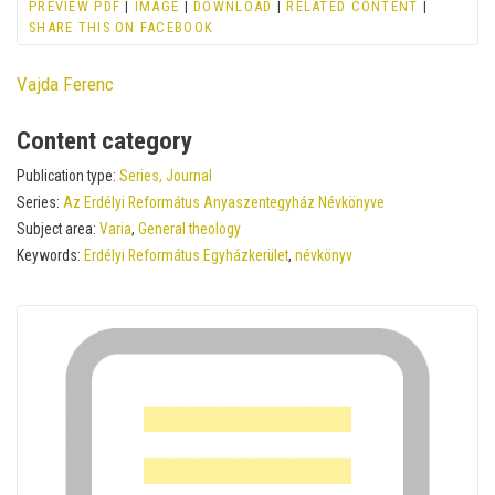
PREVIEW PDF
|
IMAGE
|
DOWNLOAD
|
RELATED CONTENT
|
SHARE THIS ON FACEBOOK
Contributor
Vajda Ferenc
Content category
Publication type:
Series, Journal
Series:
Az Erdélyi Református Anyaszentegyház Névkönyve
Subject area:
Varia
,
General theology
Keywords:
Erdélyi Református Egyházkerület
,
névkönyv