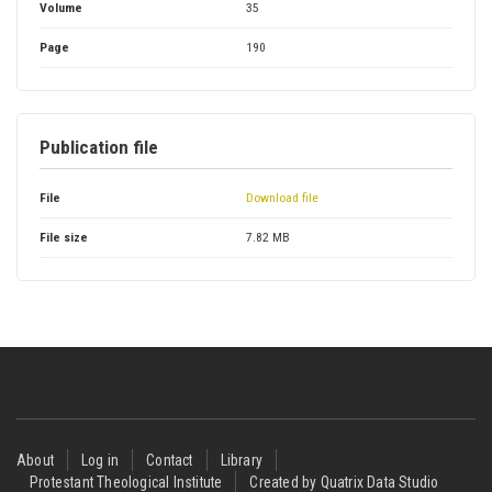
Volume
35
Page
190
Publication file
File
Download file
File size
7.82 MB
Footer
About
Log in
Contact
Library
Protestant Theological Institute
Created by Quatrix Data Studio
menu