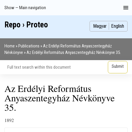
Skip
Show — Main navigation
Main
to
navigation
main
Repo › Proteo
Index
Publications
Theses
Images
Contributors
content
Magyar
English
Home
Publications
Az Erdélyi Református Anyaszentegyház
Breadcrumb
Névkönyve
Az Erdélyi Református Anyaszentegyház Névkönyve 35.
Az Erdélyi Református
Anyaszentegyház Névkönyve
35.
1892