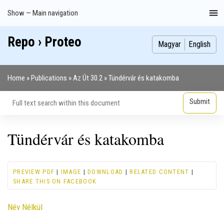
Skip
Show — Main navigation
Main
to
navigation
main
Repo › Proteo
Index
Publications
Theses
Images
Contributors
content
Magyar
English
Home
Publications
Az Út 30.2
Tündérvár és katakomba
Breadcrumb
Tündérvár és katakomba
PREVIEW PDF
|
IMAGE
|
DOWNLOAD
|
RELATED CONTENT
|
SHARE THIS ON FACEBOOK
Contributor
Név Nélkül