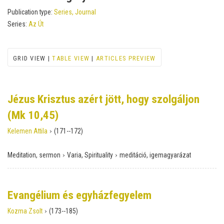
Publication type:
Series, Journal
Series:
Az Út
GRID VIEW |
TABLE VIEW
|
ARTICLES PREVIEW
Jézus Krisztus azért jött, hogy szolgáljon
(Mk 10,45)
›
Kelemen Attila
(171--172)
›
›
Meditation, sermon
Varia, Spirituality
meditáció, igemagyarázat
Evangélium és egyházfegyelem
›
Kozma Zsolt
(173--185)