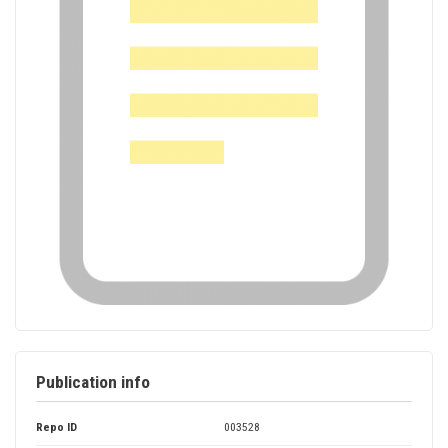
Publication info
Repo ID
003528