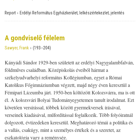
›
Report
Erdélyi Református Egyházkerület, lelkészértekezlet, jelentés
A gondviselő félelem
›
Sawyer, Frank
(193--204)
Kányádi Sándor 1929-ben született az erdélyi Nagygalambfalván,
földműves családban. Középiskolás éveiből hármat a
székelyudvarhelyi református Kollégiumban, egyet a Római
Katolikus Főgimnáziumban végzett, majd négy éven keresztül a
Fémipari Líceumba járt. 1950-ben költözött Kolozsvárra, ma is ott
él. A kolozsvári Bolyai Tudományegyetemen tanult irodalmat. Ezt
követően versírással, többek között gyermekversek írásával,
verseinek kiadásával, műfordítással foglalkozik. Több folyóiratnál
dolgozott, évtizedeken keresztül. Meghatározó témái a politika és
a vallás, csakúgy, mint a személyes értékek és a szeretet, az
eszkatológia vagy a reménység.