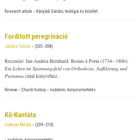
›
Research article
Kányádi Sándor, teológia és közélet
Fordított peregrináció
›
Juhász Tamás
(205--208)
Recenzió: Jan-Andrea Bernhard: Rosius à Porta (1734– 1806):
Ein Leben im Spannungsfeld von Orthodoxie, Aufklärung und
Pietismus
című könyvéhez.
›
›
Review
Church history
irodalom, könyvismertetés
Kő-Kantáta
›
Guttman Mihály
(209--210)
›
irodalom, könyvismertetés