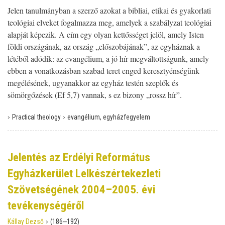
Jelen tanulmányban a szerző azokat a bibliai, etikai és gyakorlati
teológiai elveket fogalmazza meg, amelyek a szabályzat teológiai
alapját képezik. A cím egy olyan kettősséget jelöl, amely Isten
földi országának, az ország „előszobájának”, az egyháznak a
létéből adódik: az evangélium, a jó hír megváltottságunk, amely
ebben a vonatkozásban szabad teret enged keresztyénségünk
megélésének, ugyanakkor az egyház testén szeplők és
sömörgőzések (Ef 5,7) vannak, s ez bizony „rossz hír”.
›
›
Practical theology
evangélium, egyházfegyelem
Jelentés az Erdélyi Református
Egyházkerület Lelkészértekezleti
Szövetségének 2004–2005. évi
tevékenységéről
›
Kállay Dezső
(186--192)