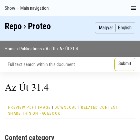
Skip
Show — Main navigation
Main
to
navigation
main
Repo › Proteo
Index
Publications
Theses
Images
Contributors
content
Magyar
English
Home
Publications
Az Út
Az Út 31.4
Breadcrumb
Az Út 31.4
PREVIEW PDF
|
IMAGE
|
DOWNLOAD
|
RELATED CONTENT
|
SHARE THIS ON FACEBOOK
Content category