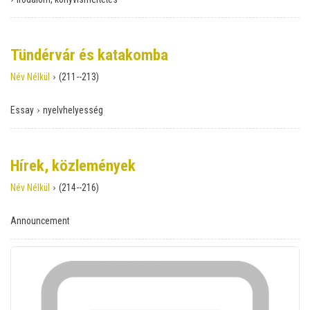
Tündérvár és katakomba
›
Név Nélkül
(211--213)
›
Essay
nyelvhelyesség
Hírek, közlemények
›
Név Nélkül
(214--216)
Announcement