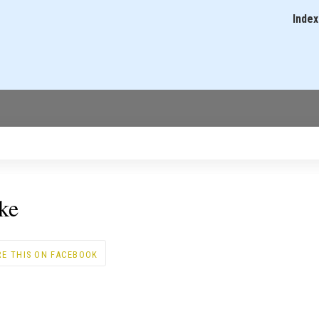
Skip
Index
Main
to
navigati
main
content
ke
RE THIS ON FACEBOOK