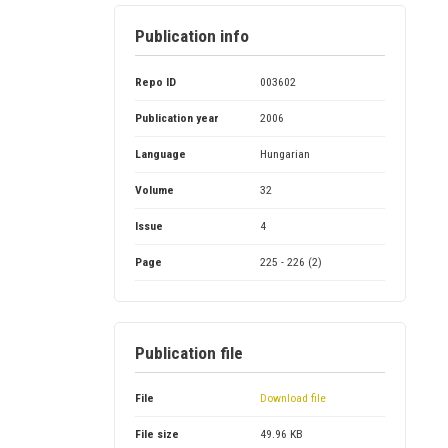
Publication info
Repo ID
003602
Publication year
2006
Language
Hungarian
Volume
32
Issue
4
Page
225 - 226 (2)
Publication file
File
Download file
File size
49.96 KB