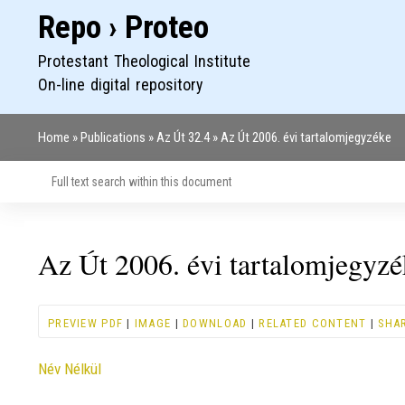
Repo › Proteo
Protestant Theological Institute
On-line digital repository
Home
Publications
Az Út 32.4
Az Út 2006. évi tartalomjegyzéke
Breadcrumb
Az Út 2006. évi tartalomjegyzé
PREVIEW PDF
|
IMAGE
|
DOWNLOAD
|
RELATED CONTENT
|
SHA
Contributor
Név Nélkül