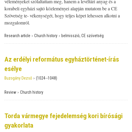
véleményeket szólaltattam meg, hanem a levéltári anyag és a
korabeli egyházi sajtó közleményei alapján mutatom be a CE
Szövetség te- vékenységét, hogy teljes képet lehessen alkotni a
mozgalomról.
›
›
Research article
Church history
belmisszió, CE szövetség
Az erdélyi református egyháztörténet-írás
esélye
›
Buzogány Dezső
(1024--1048)
›
Review
Church history
Torda vármegye fejedelemség kori bírósági
gyakorlata