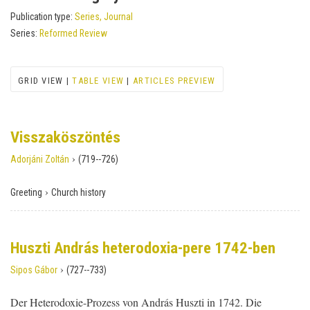
Publication type:
Series, Journal
Series:
Reformed Review
GRID VIEW |
TABLE VIEW
|
ARTICLES PREVIEW
Visszaköszöntés
›
Adorjáni Zoltán
(719--726)
›
Greeting
Church history
Huszti András heterodoxia-pere 1742-ben
›
Sipos Gábor
(727--733)
Der Heterodoxie-Prozess von András Huszti in 1742. Die