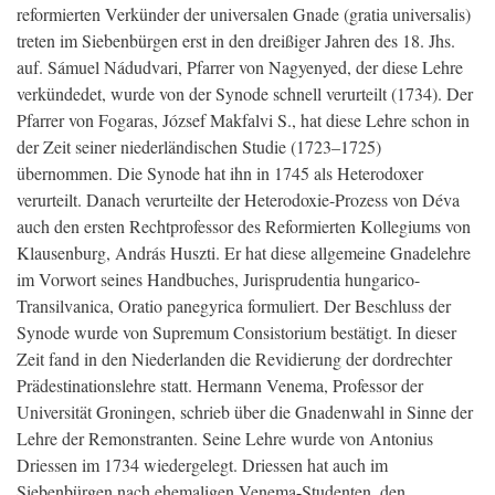
reformierten Verkünder der universalen Gnade (gratia universalis)
treten im Siebenbürgen erst in den dreißiger Jahren des 18. Jhs.
auf. Sámuel Nádudvari, Pfarrer von Nagyenyed, der diese Lehre
verkündedet, wurde von der Synode schnell verurteilt (1734). Der
Pfarrer von Fogaras, József Makfalvi S., hat diese Lehre schon in
der Zeit seiner niederländischen Studie (1723–1725)
übernommen. Die Synode hat ihn in 1745 als Heterodoxer
verurteilt. Danach verurteilte der Heterodoxie-Prozess von Déva
auch den ersten Rechtprofessor des Reformierten Kollegiums von
Klausenburg, András Huszti. Er hat diese allgemeine Gnadelehre
im Vorwort seines Handbuches, Jurisprudentia hungarico-
Transilvanica, Oratio panegyrica formuliert. Der Beschluss der
Synode wurde von Supremum Consistorium bestätigt. In dieser
Zeit fand in den Niederlanden die Revidierung der dordrechter
Prädestinationslehre statt. Hermann Venema, Professor der
Universität Groningen, schrieb über die Gnadenwahl in Sinne der
Lehre der Remonstranten. Seine Lehre wurde von Antonius
Driessen im 1734 wiedergelegt. Driessen hat auch im
Siebenbürgen nach ehemaligen Venema-Studenten, den