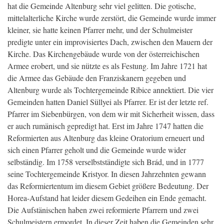
hat die Gemeinde Altenburg sehr viel gelitten. Die gotische,
mittelalterliche Kirche wurde zerstört, die Gemeinde wurde immer
kleiner, sie hatte keinen Pfarrer mehr, und der Schulmeister
predigte unter ein improvisiertes Dach, zwischen den Mauern der
Kirche. Das Kirchengebäude wurde von der österreichischen
Armee erobert, und sie nützte es als Festung. Im Jahre 1721 hat
die Armee das Gebäude den Franziskanern gegeben und
Altenburg wurde als Tochtergemeinde Ribice annektiert. Die vier
Gemeinden hatten Daniel Süllyei als Pfarrer. Er ist der letzte ref.
Pfarrer im Siebenbürgen, von dem wir mit Sicherheit wissen, dass
er auch rumänisch gepredigt hat. Erst im Jahre 1747 hatten die
Reformierten aus Altenburg das kleine Oratorium erneuert und
sich einen Pfarrer geholt und die Gemeinde wurde wider
selbständig. Im 1758 verselbstständigte sich Brád, und in 1777
seine Tochtergemeinde Kristyor. In diesen Jahrzehnten gewann
das Reformiertentum im diesem Gebiet größere Bedeutung. Der
Horea-Aufstand hat leider diesem Gedeihen ein Ende gemacht.
Die Aufstänischen haben zwei reformierte Pfarrern und zwei
Schulmeistern ermordet. In dieser Zeit haben die Gemeinden sehr