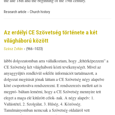
the late 18th and the beginning of the 19th century.
›
Research article
Church history
Az erdélyi CE Szövetség története a két
világháború között
›
Szász Zoltán
(966--1023)
lábbi dolgozatomban arra vállalkoztam, hogy „feltérképezzem” a
CE Szövetség két világháború közti tevékenységét. Mivel az
anyaggyűjtés rendkívül sokféle információt tartalmazott, a
dolgozat megírását jónak láttam a CE Szövetség négy alapelve
köré csoportosítva rendszerezni. E rendszerezés mellett azt is
megpró- báltam lemérni, hogy a CE Szövetség mennyire tett
eleget a maga elé kitűzött célok- nak. A négy alapelv: 1.
Vallástétel, 2. Szolgálat, 3. Hűség, 4. Közösség.
Tanulmányomban nemcsak a Szövetség oldaláról vett