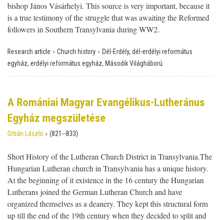
bishop János Vásárhelyi. This source is very important, because it
is a true testimony of the struggle that was awaiting the Reformed
followers in Southern Transylvania during WW2.
›
›
Research article
Church history
Dél-Erdély, dél-erdélyi református
egyház, erdélyi református egyház, Második Világháború
A Romániai Magyar Evangélikus-Lutheránus
Egyház megszületése
›
Orbán László
(821--833)
Short History of the Lutheran Church District in Transylvania.The
Hungarian Lutheran church in Transylvania has a unique history.
At the beginning of it existence in the 16 century the Hungarian
Lutherans joined the German Lutheran Church and have
organized themselves as a deanery. They kept this structural form
up till the end of the 19th century when they decided to split and