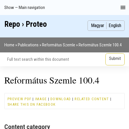
Skip
Show — Main navigation
Main
to
navigation
main
Repo › Proteo
Index
Publications
Theses
Images
Contributors
content
Magyar
English
Home
Publications
Református Szemle
Református Szemle 100.4
Breadcrumb
Református Szemle 100.4
PREVIEW PDF
|
IMAGE
|
DOWNLOAD
|
RELATED CONTENT
|
SHARE THIS ON FACEBOOK
Content category