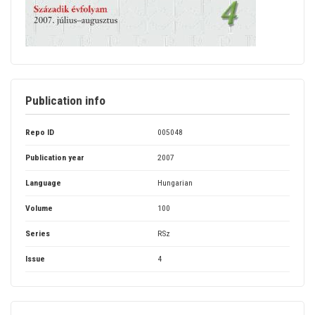
Publication info
Repo ID
005048
Publication year
2007
Language
Hungarian
Volume
100
Series
RSz
Issue
4