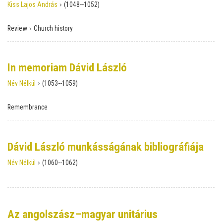
›
Kiss Lajos András
(1048--1052)
›
Review
Church history
In memoriam Dávid László
›
Név Nélkül
(1053--1059)
Remembrance
Dávid László munkásságának bibliográfiája
›
Név Nélkül
(1060--1062)
Az angolszász–magyar unitárius