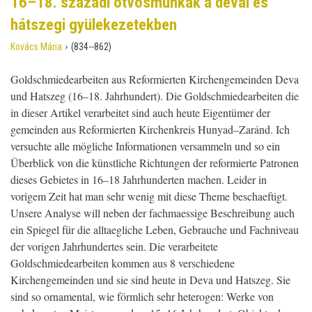
16–18. századi ötvösmunkák a dévai és
hátszegi gyülekezetekben
›
Kovács Mária
(834--862)
Goldschmiedearbeiten aus Reformierten Kirchengemeinden Deva
und Hatszeg (16–18. Jahrhundert). Die Goldschmiedearbeiten die
in dieser Artikel verarbeitet sind auch heute Eigentümer der
gemeinden aus Reformierten Kirchenkreis Hunyad–Zaránd. Ich
versuchte alle mögliche Informationen versammeln und so ein
Überblick von die künstliche Richtungen der reformierte Patronen
dieses Gebietes in 16–18 Jahrhunderten machen. Leider in
vorigem Zeit hat man sehr wenig mit diese Theme beschaeftigt.
Unsere Analyse will neben der fachmaessige Beschreibung auch
ein Spiegel für die alltaegliche Leben, Gebrauche und Fachniveau
der vorigen Jahrhundertes sein. Die verarbeitete
Goldschmiedearbeiten kommen aus 8 verschiedene
Kirchengemeinden und sie sind heute in Deva und Hatszeg. Sie
sind so ornamental, wie förmlich sehr heterogen: Werke von