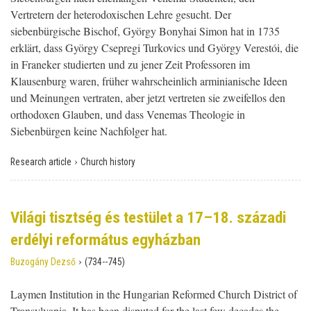
Vertretern der heterodoxischen Lehre gesucht. Der
siebenbürgische Bischof, György Bonyhai Simon hat in 1735
erklärt, dass György Csepregi Turkovics und György Verestói, die
in Franeker studierten und zu jener Zeit Professoren im
Klausenburg waren, früher wahrscheinlich arminianische Ideen
und Meinungen vertraten, aber jetzt vertreten sie zweifellos den
orthodoxen Glauben, und dass Venemas Theologie in
Siebenbürgen keine Nachfolger hat.
›
Research article
Church history
Világi tisztség és testület a 17–18. századi
erdélyi református egyházban
›
Buzogány Dezső
(734--745)
Laymen Institution in the Hungarian Reformed Church District of
Transylvania. It has been disputed for the last few decades the