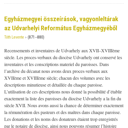
Egyházmegyei összeírások, vagyonleltárak
az Udvarhelyi Református Egyházmegyéből
›
Tóth Levente
(871--880)
Recensements et inventaires de Udvarhely aux XVII–XVIIIème
siècle. Les proces-verbaux du diocèse Udvarhely ont conservé les
inventaires et les conscriptions materiel du paroisses. Dans
l’archive du décanat nous avons deux proces-verbaux aux
XVIIème et XVIIIème siècle; chacun des volumes avec les
descriptions minutieuse et détaillée du chaque paroisse.
L’utilisation de ces descriptions nous donné la possibilité d’établir
exactement la liste des paroisses du diocèse Udvarhely a la fin du
siècle XVII. Nous avons aussi la chance de déterminer exactement
la rémunération des pasteurs et des maîtres dans chaque paroisse.
Les donations et les noms des donateurs étaient trop enregistrés
par le notaire de diocèse, ainsi nous pouvons résumer l’histoire