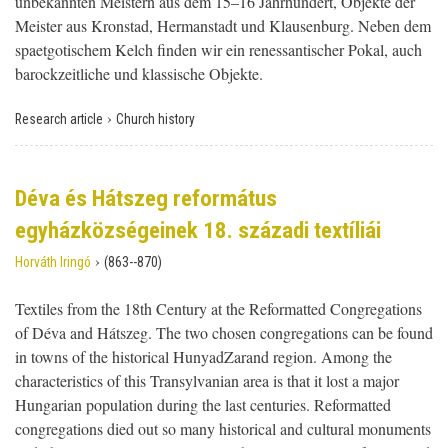
unbekannten Meistern aus dem 15–16 Jahrhundert, Objekte der
Meister aus Kronstad, Hermanstadt und Klausenburg. Neben dem
spaetgotischem Kelch finden wir ein renessantischer Pokal, auch
barockzeitliche und klassische Objekte.
›
Research article
Church history
Déva és Hátszeg református
egyházközségeinek 18. századi textíliái
›
Horváth Iringó
(863--870)
Textiles from the 18th Century at the Reformatted Congregations
of Déva and Hátszeg. The two chosen congregations can be found
in towns of the historical HunyadZarand region. Among the
characteristics of this Transylvanian area is that it lost a major
Hungarian population during the last centuries. Reformatted
congregations died out so many historical and cultural monuments