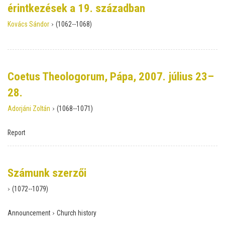
érintkezések a 19. században
›
Kovács Sándor
(1062--1068)
Coetus Theologorum, Pápa, 2007. július 23–
28.
›
Adorjáni Zoltán
(1068--1071)
Report
Számunk szerzői
›
(1072--1079)
›
Announcement
Church history