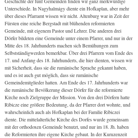
Geschichte der fünf Gemeinden finden wir ganz merkwürdige
Unterschiede. In Nagyhalmágy diente ein Hofkaplan, aber mehr
über dieses Pfarramt wissen wir nicht. Altenburg war in Zeit der
Fürsten eine reiche Bergstadt mit blühenden reformierten
Gemeinde, mit eigenem Pastor und Lehrer. Die anderen drei
Dörfer bildeten eine Gemeinde unter einem Pfarrer, und nur in der
Mitte des 18. Jahrhunderts machen sich Bemühungen zum
Selbstständigwerden bemerkbar. Über drei Pfarrern vom Ende des
17. und Anfang des 18. Jahrhunderts, die hier dienten, wissen wir
mit Sicherheit, dass sie die rumänische Sprache gekannt haben,
und es ist auch gut möglich, dass sie rumänische
Gemeindemitglieder hatten. Am Ende des 17. Jahrhunderts war
die rumänische Bevölkerung dieser Dörfer für die reformierte
Kirche noch Zielgruppe der Mission. Von den drei Dörfern hatte
Ribicze eine größere Bedeutung, da der Pfarrer dort wohnte, und
wahrscheinlich auch als Hofkaplan bei der Familie Ribiczei
diente. Die mittelalterliche Kirche des Dorfes wurde gemeinsam
mit der orthodoxen Gemeinde benutzt, und nur im 18. Jh. haben
die Reformierten ihre eigene Kirche gebaut. In der Kuruzenzeit