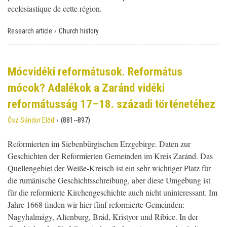
ecclesiastique de cette région.
›
Research article
Church history
Mócvidéki reformátusok. Református
mócok? Adalékok a Zaránd vidéki
reformátusság 17–18. századi történetéhez
›
Ősz Sándor Előd
(881--897)
Reformierten im Siebenbürgischen Erzgebirge. Daten zur
Geschichten der Reformierten Gemeinden im Kreis Zaránd. Das
Quellengebiet der Weiße-Kreisch ist ein sehr wichtiger Platz für
die rumänische Geschichtsschreibung, aber diese Umgebung ist
für die reformierte Kirchengeschichte auch nicht uninteressant. Im
Jahre 1668 finden wir hier fünf reformierte Gemeinden:
Nagyhalmágy, Altenburg, Brád, Kristyor und Ribice. In der