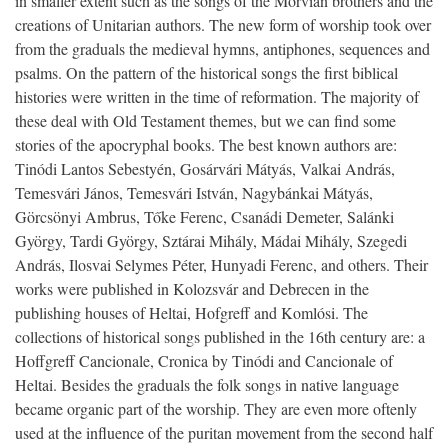
in smaller extent such as the songs of the Morvian brothers and the
creations of Unitarian authors. The new form of worship took over
from the graduals the medieval hymns, antiphones, sequences and
psalms. On the pattern of the historical songs the first biblical
histories were written in the time of reformation. The majority of
these deal with Old Testament themes, but we can find some
stories of the apocryphal books. The best known authors are:
Tinódi Lantos Sebestyén, Gosárvári Mátyás, Valkai András,
Temesvári János, Temesvári István, Nagybánkai Mátyás,
Görcsönyi Ambrus, Tőke Ferenc, Csanádi Demeter, Salánki
György, Tardi György, Sztárai Mihály, Mádai Mihály, Szegedi
András, Ilosvai Selymes Péter, Hunyadi Ferenc, and others. Their
works were published in Kolozsvár and Debrecen in the
publishing houses of Heltai, Hofgreff and Komlósi. The
collections of historical songs published in the 16th century are: a
Hoffgreff Cancionale, Cronica by Tinódi and Cancionale of
Heltai. Besides the graduals the folk songs in native language
became organic part of the worship. They are even more oftenly
used at the influence of the puritan movement from the second half