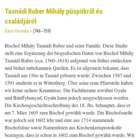
Tasnádi Ruber Mihály püspökről és
családjáról
›
Dáné Veronka
(746--759)
Bischof Mihály Tasnádi Ruber und seine Familie. Diese Studie
stellt eine Ergänzung der biografischen Daten von Bischof Mihály
Tasnádi Ruber (cca. 1560–1618) aufgrund von früher entdeckten
und bisher unbekannten Quellen. Es ist allgemein bekannt, dass
Tasnádi um 156o in Tasnád geboren wurde. Zwischen 1587 und
1591 studierte er in Wittenberg. Über seine erste Pfarrstelle haben
wir keine sichere Kenntnisse. Die Fachliteratur erwähnt Gyalu
und Bánffyhunyad, Gyalu kann jedoch ausgeschlossen werden.
Die Kirchengeschichtsschreibung des 18. Jhs. behauptet, dass er
am 7. März 1605 zum Bischof gewählt wurde. Die Bischofsstelle
war jedoch seit 1602 lehr und eine aus 1714 stammende
Bischofsliste sowie Namenlisten aus Kirchenkreisprotokolle
bezeugen, dass er schon in 1602 zum Bischof gewählt wurde. Wir