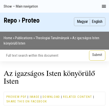
Skip
Show — Main navigation
Main
to
navigation
main
Repo › Proteo
Index
Publications
Theses
Images
Contributors
content
Magyar
English
Home
Publications
Theologiai Tanulmányok
Az igazságos Isten
Breadcrumb
könyörülő Isten
Az igazságos Isten könyörülő
Isten
PREVIEW PDF
|
IMAGE
|
DOWNLOAD
|
RELATED CONTENT
|
SHARE THIS ON FACEBOOK