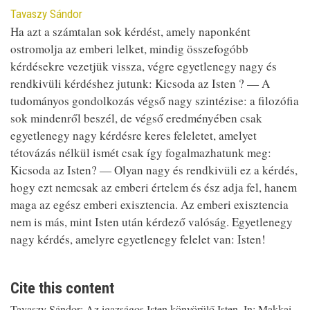
Contributor
Tavaszy Sándor
Ha azt a számtalan sok kérdést, amely naponként
ostromolja az emberi lelket, mindig összefogóbb
kérdésekre vezetjük vissza, végre egyetlenegy nagy és
rendkivüli kérdéshez jutunk: Kicsoda az Isten ? — A
tudományos gondolkozás végső nagy szintézise: a filozófia
sok mindenről beszél, de végső eredményében csak
egyetlenegy nagy kérdésre keres feleletet, amelyet
tétovázás nélkül ismét csak így fogalmazhatunk meg:
Kicsoda az Isten? — Olyan nagy és rendkivüli ez a kérdés,
hogy ezt nemcsak az emberi értelem és ész adja fel, hanem
maga az egész emberi exisztencia. Az emberi exisztencia
nem is más, mint Isten után kérdező valóság. Egyetlenegy
nagy kérdés, amelyre egyetlenegy felelet van: Isten!
Cite this content
Tavaszy Sándor: Az igazságos Isten könyörülő Isten. In: Makkai