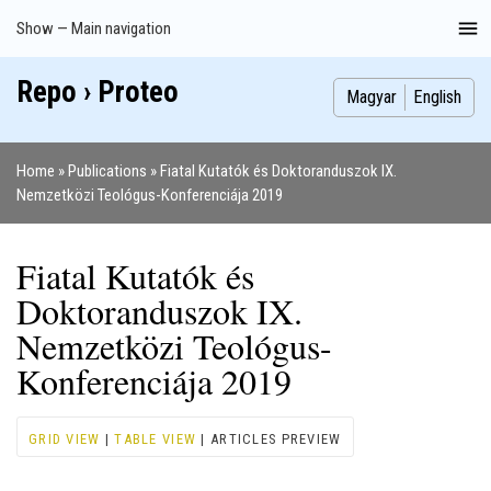
Skip
Show — Main navigation
Main
to
navigation
main
Repo › Proteo
Index
Publications
Theses
Images
Contributors
content
Magyar
English
Home
Publications
Fiatal Kutatók és Doktoranduszok IX.
Breadcrumb
Nemzetközi Teológus-Konferenciája 2019
Fiatal Kutatók és
Doktoranduszok IX.
Nemzetközi Teológus-
Konferenciája 2019
GRID VIEW
|
TABLE VIEW
| ARTICLES PREVIEW