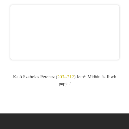
Kató Szabolcs Ferencz (
203--212
) Jetró: Midián és Jhwh
papja?