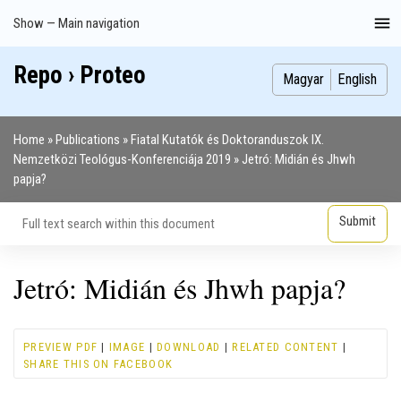
Skip
Show — Main navigation
Main
to
navigation
main
Repo › Proteo
Index
Publications
Theses
Images
Contributors
content
Magyar
English
Home
Publications
Fiatal Kutatók és Doktoranduszok IX.
Breadcrumb
Nemzetközi Teológus-Konferenciája 2019
Jetró: Midián és Jhwh
papja?
Jetró: Midián és Jhwh papja?
PREVIEW PDF
|
IMAGE
|
DOWNLOAD
|
RELATED CONTENT
|
SHARE THIS ON FACEBOOK