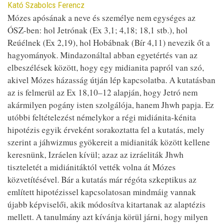
Contributor
Kató Szabolcs Ferencz
Mózes apósának a neve és személye nem egységes az
ÓSZ-ben: hol Jetrónak (Ex 3,1; 4,18; 18,1 stb.), hol
Reúélnek (Ex 2,19), hol Hobábnak (Bír 4,11) nevezik őt a
hagyományok. Mindazonáltal abban egyetértés van az
elbeszélések között, hogy egy midianita papról van szó,
akivel Mózes házasság útján lép kapcsolatba. A kutatásban
az is felmerül az Ex 18,10–12 alapján, hogy Jetró nem
akármilyen pogány isten szolgálója, hanem Jhwh papja. Ez
utóbbi feltételezést némelykor a régi midiánita-kénita
hipotézis egyik érveként sorakoztatta fel a kutatás, mely
szerint a jáhwizmus gyökereit a midianiták között kellene
keresnünk, Izráelen kívül; azaz az izráeliták Jhwh
tiszteletét a midiánitáktól vették volna át Mózes
közvetítésével. Bár a kutatás már régóta szkeptikus az
említett hipotézissel kapcsolatosan mindmáig vannak
újabb képviselői, akik módosítva kitartanak az alaptézis
mellett. A tanulmány azt kívánja körül járni, hogy milyen