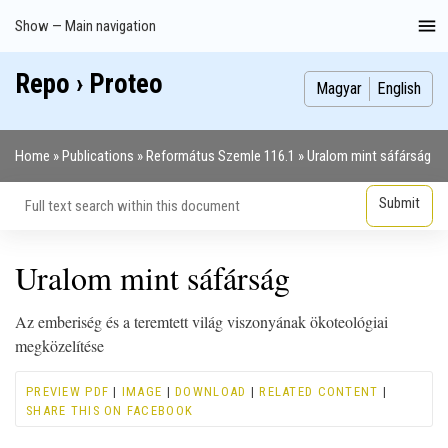
Skip
Show — Main navigation
Main
to
navigation
main
Repo › Proteo
Index
Publications
Theses
Images
Contributors
content
Magyar
English
Home
Publications
Református Szemle 116.1
Uralom mint sáfárság
Breadcrumb
Uralom mint sáfárság
Az emberiség és a teremtett világ viszonyának ökoteológiai
megközelítése
PREVIEW PDF
|
IMAGE
|
DOWNLOAD
|
RELATED CONTENT
|
SHARE THIS ON FACEBOOK