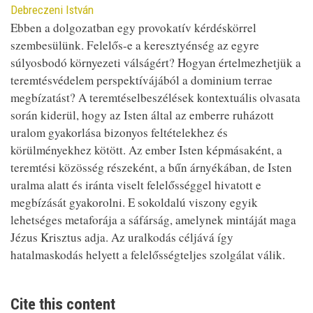
Contributor
Debreczeni István
Ebben a dolgozatban egy provokatív kérdéskörrel
szembesülünk. Felelős-e a keresztyénség az egyre
súlyosbodó környezeti válságért? Hogyan értelmezhetjük a
teremtésvédelem perspektívájából a dominium terrae
megbízatást? A teremtéselbeszélések kontextuális olvasata
során kiderül, hogy az Isten által az emberre ruházott
uralom gyakorlása bizonyos feltételekhez és
körülményekhez kötött. Az ember Isten képmásaként, a
teremtési közösség részeként, a bűn árnyékában, de Isten
uralma alatt és iránta viselt felelősséggel hivatott e
megbízását gyakorolni. E sokoldalú viszony egyik
lehetséges metaforája a sáfárság, amelynek mintáját maga
Jézus Krisztus adja. Az uralkodás céljává így
hatalmaskodás helyett a felelősségteljes szolgálat válik.
Cite this content