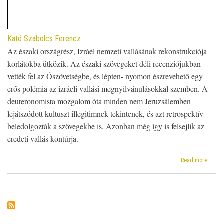
Kató Szabolcs Ferencz
Az északi országrész, Izráel nemzeti vallásának rekonstrukciója
korlátokba ütközik. Az északi szövegeket déli recenziójukban
vették fel az Ószövetségbe, és lépten- nyomon észrevehető egy
erős polémia az izráeli vallási megnyilvánulásokkal szemben. A
deuteronomista mozgalom óta minden nem Jeruzsálemben
lejátszódott kultuszt illegitimnek tekintenek, és azt retrospektív
beledolgozták a szövegekbe is. Azonban még így is felsejlik az
eredeti vallás kontúrja.
about
Read more
Samár
„nemze
vallás
a
király
koráb