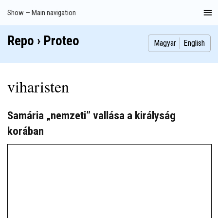
Skip
Show — Main navigation
Main
to
navigation
main
Repo › Proteo
Index
Publications
Theses
Images
Contributors
content
Magyar
English
viharisten
Samária „nemzeti” vallása a királyság
korában