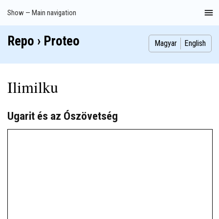
Skip
Show — Main navigation
Main
to
navigation
main
Repo › Proteo
Index
Publications
Theses
Images
Contributors
content
Magyar
English
Ilimilku
Ugarit és az Ószövetség