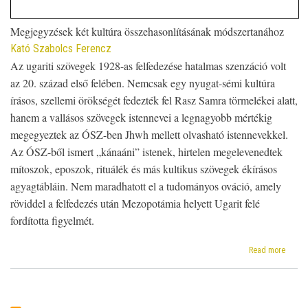
Megjegyzések két kultúra összehasonlításának módszertanához
Kató Szabolcs Ferencz
Az ugariti szövegek 1928-as felfedezése hatalmas szenzáció volt
az 20. század első felében. Nemcsak egy nyugat-sémi kultúra
írásos, szellemi örökségét fedezték fel Rasz Samra törmelékei alatt,
hanem a vallásos szövegek istennevei a legnagyobb mértékig
megegyeztek az ÓSZ-ben Jhwh mellett olvasható istennevekkel.
Az ÓSZ-ből ismert „kánaáni” istenek, hirtelen megelevenedtek
mítoszok, eposzok, rituálék és más kultikus szövegek ékírásos
agyagtábláin. Nem maradhatott el a tudományos ováció, amely
röviddel a felfedezés után Mezopotámia helyett Ugarit felé
fordította figyelmét.
about
Read more
Ugarit
és
az
Ószöv