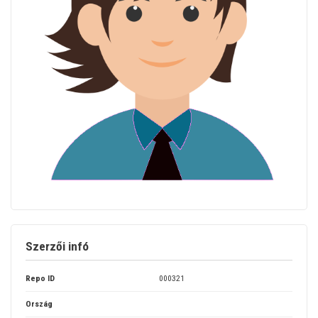
Szerzői infó
Repo ID
000321
Ország