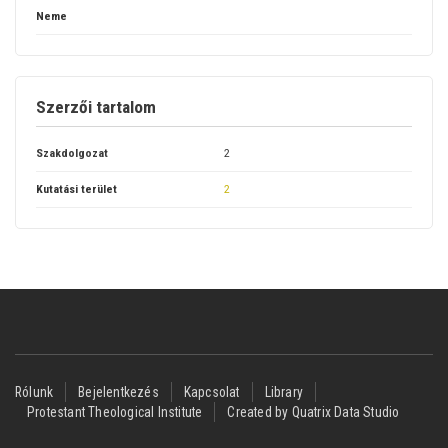
Neme
Szerzői tartalom
Szakdolgozat
2
Kutatási terület
2
Footer
Rólunk
Bejelentkezés
Kapcsolat
Library
Protestant Theological Institute
Created by Quatrix Data Studio
menu