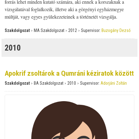
forrás lehet minden kutató számára, aki ennek a korszaknak a
vizsgálatával foglalkozik, illetve aki a görgényi egyházmegye
múltját, vagy egyes gyülekezeteinek a történetét vizsgálja.
›
›
›
Szakdolgozat
MA Szakdolgozat
2012
Supervisor:
Buzogány Dezső
2010
Apokrif zsoltárok a Qumráni kéziratok között
›
›
›
Szakdolgozat
BA Szakdolgozat
2010
Supervisor:
Adorjáni Zoltán