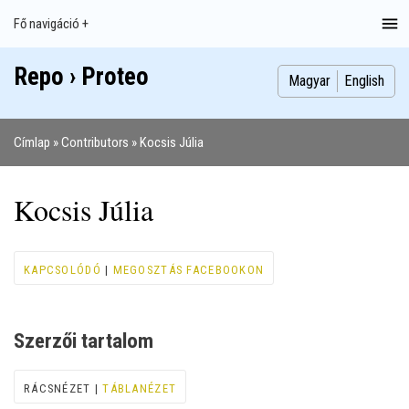
Ugrás
Fő navigáció +
Main
a
navigation
tartalomra
Repo › Proteo
Index
Publikációk
Szakdolgozatok
Képek
Szerzők
Magyar
English
Címlap
Contributors
Kocsis Júlia
Morzsa
Kocsis Júlia
KAPCSOLÓDÓ
|
MEGOSZTÁS FACEBOOKON
Szerzői tartalom
RÁCSNÉZET |
TÁBLANÉZET