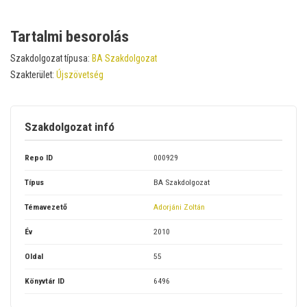
Tartalmi besorolás
Szakdolgozat típusa:
BA Szakdolgozat
Szakterület:
Újszövetség
Szakdolgozat infó
Repo ID
000929
Típus
BA Szakdolgozat
Témavezető
Adorjáni Zoltán
Év
2010
Oldal
55
Könyvtár ID
6496