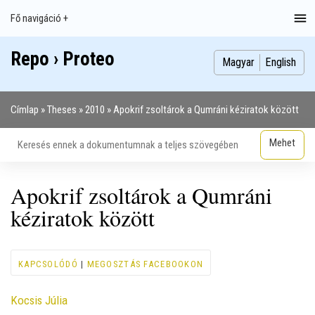
Ugrás
Fő navigáció +
Main
a
navigation
tartalomra
Repo › Proteo
Index
Publikációk
Szakdolgozatok
Képek
Szerzők
Magyar
English
Címlap
Theses
2010
Apokrif zsoltárok a Qumráni kéziratok között
Morzsa
Apokrif zsoltárok a Qumráni
kéziratok között
KAPCSOLÓDÓ
|
MEGOSZTÁS FACEBOOKON
Contributor
Kocsis Júlia