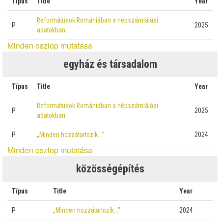
Típus
Title
Year
Reformátusok Romániában a népszámlálási
P
2025
adatokban
Minden oszlop mutatása
egyház és társadalom
Típus
Title
Year
Reformátusok Romániában a népszámlálási
P
2025
adatokban
P
„Minden hozzátartozik…”
2024
Minden oszlop mutatása
közösségépítés
Típus
Title
Year
P
„Minden hozzátartozik…”
2024