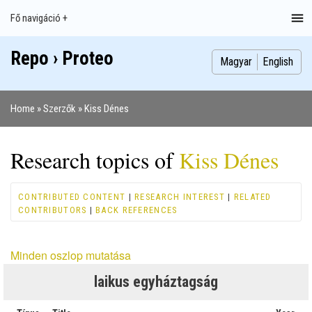
Ugrás
Fő navigáció +
Main
a
navigation
tartalomra
Repo › Proteo
Index
Publikációk
Szakdolgozatok
Képek
Szerzők
Magyar
English
Home
Szerzők
Kiss Dénes
Morzsa
Research topics of
Kiss Dénes
CONTRIBUTED CONTENT
|
RESEARCH INTEREST
|
RELATED
CONTRIBUTORS
|
BACK REFERENCES
Minden oszlop mutatása
laikus egyháztagság