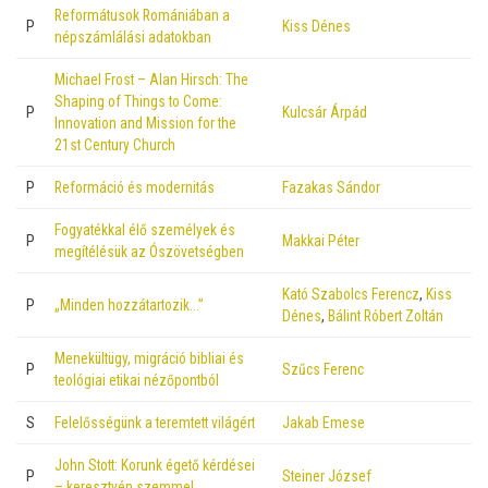
Reformátusok Romániában a
P
Kiss Dénes
népszámlálási adatokban
Michael Frost – Alan Hirsch: The
Shaping of Things to Come:
P
Kulcsár Árpád
Innovation and Mission for the
21st Century Church
P
Reformáció és modernitás
Fazakas Sándor
Fogyatékkal élő személyek és
P
Makkai Péter
megítélésük az Ószövetségben
Kató Szabolcs Ferencz
,
Kiss
P
„Minden hozzátartozik…”
Dénes
,
Bálint Róbert Zoltán
Menekültügy, migráció bibliai és
P
Szűcs Ferenc
teológiai etikai nézőpontból
S
Felelősségünk a teremtett világért
Jakab Emese
John Stott: Korunk égető kérdései
P
Steiner József
– keresztyén szemmel