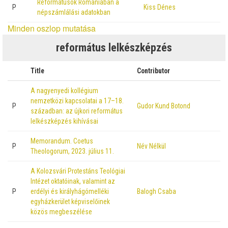
Reformátusok Romániában a
P
Kiss Dénes
népszámlálási adatokban
Minden oszlop mutatása
református lelkészképzés
Title
Contributor
A nagyenyedi kollégium
nemzetközi kapcsolatai a 17–18.
P
Gudor Kund Botond
században: az újkori református
lelkészképzés kihívásai
Memorandum. Coetus
P
Név Nélkül
Theologorum, 2023. július 11.
A Kolozsvári Protestáns Teológiai
Intézet oktatóinak, valamint az
P
erdélyi és királyhágómelléki
Balogh Csaba
egyházkerület képviselőinek
közös megbeszélése