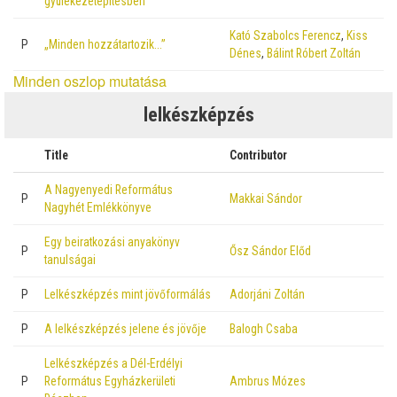
gyülekezetépítésben
Kató Szabolcs Ferencz
,
Kiss
P
„Minden hozzátartozik…”
Dénes
,
Bálint Róbert Zoltán
Minden oszlop mutatása
lelkészképzés
Title
Contributor
A Nagyenyedi Református
P
Makkai Sándor
Nagyhét Emlékkönyve
Egy beiratkozási anyakönyv
P
Ősz Sándor Előd
tanulságai
P
Lelkészképzés mint jövőformálás
Adorjáni Zoltán
P
A lelkészképzés jelene és jövője
Balogh Csaba
Lelkészképzés a Dél-Erdélyi
P
Református Egyházkerületi
Ambrus Mózes