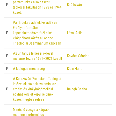
pályamunkák a kolozsvári
P
Biró István
teológiai fakultáson 1898 és 1944
között
Pár érdekes adalék Felvidék és
Erdély református
P
kapcsolatrendszeréről a két
Lévai Attila
világháború között a Losonci
Theológiai Szeminárium kapcsán
Az unitárius lelkészi oklevél
P
Kovács Sándor
metamorfózisa 1621–2021 között
P
A teológus mesterség
Klein Hans
A Kolozsvári Protestáns Teológiai
Intézet oktatóinak, valamint az
P
erdélyi és királyhágómelléki
Balogh Csaba
egyházkerület képviselőinek
közös megbeszélése
Minősítő vizsga a kárpát-
medencei református