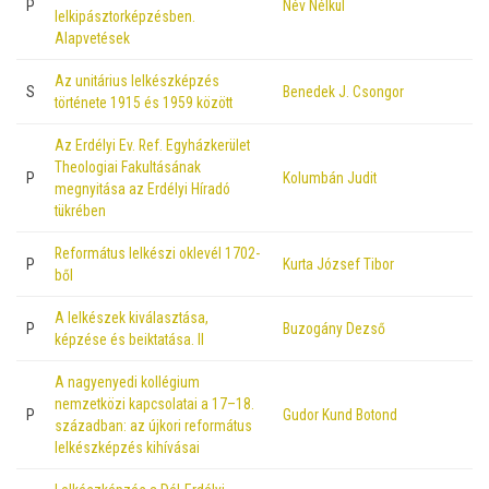
P
Név Nélkül
lelkipásztorképzésben.
Alapvetések
Az unitárius lelkészképzés
S
Benedek J. Csongor
története 1915 és 1959 között
Az Erdélyi Ev. Ref. Egyházkerület
Theologiai Fakultásának
P
Kolumbán Judit
megnyitása az Erdélyi Híradó
tükrében
Református lelkészi oklevél 1702-
P
Kurta József Tibor
ből
A lelkészek kiválasztása,
P
Buzogány Dezső
képzése és beiktatása. II
A nagyenyedi kollégium
nemzetközi kapcsolatai a 17–18.
P
Gudor Kund Botond
században: az újkori református
lelkészképzés kihívásai