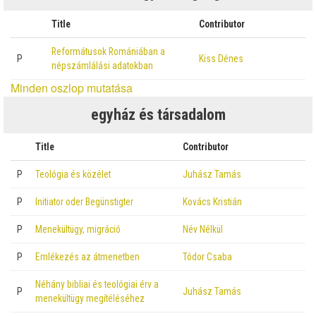
Title
Contributor
Reformátusok Romániában a
P
Kiss Dénes
népszámlálási adatokban
Minden oszlop mutatása
egyház és társadalom
Title
Contributor
P
Teológia és közélet
Juhász Tamás
P
Initiator oder Begünstigter
Kovács Kristián
P
Menekültügy, migráció
Név Nélkül
P
Emlékezés az átmenetben
Tódor Csaba
Néhány bibliai és teológiai érv a
P
Juhász Tamás
menekültügy megítéléséhez