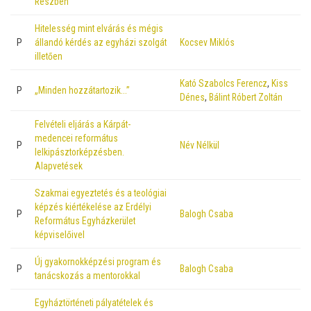
Részben
Hitelesség mint elvárás és mégis
P
állandó kérdés az egyházi szolgát
Kocsev Miklós
illetően
Kató Szabolcs Ferencz
,
Kiss
P
„Minden hozzátartozik…”
Dénes
,
Bálint Róbert Zoltán
Felvételi eljárás a Kárpát-
medencei református
P
Név Nélkül
lelkipásztorképzésben.
Alapvetések
Szakmai egyeztetés és a teológiai
képzés kiértékelése az Erdélyi
P
Balogh Csaba
Református Egyházkerület
képviselőivel
Új gyakornokképzési program és
P
Balogh Csaba
tanácskozás a mentorokkal
Egyháztörténeti pályatételek és