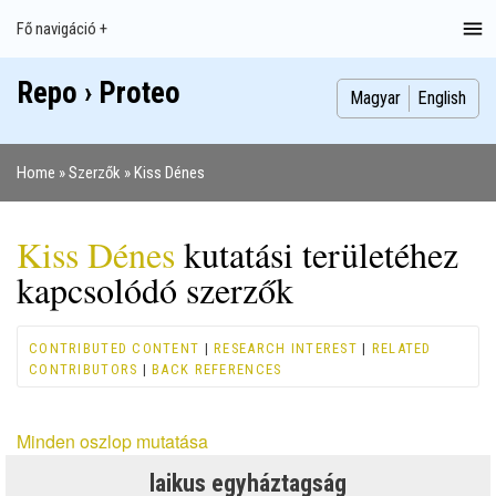
Ugrás
Fő navigáció +
Main
a
navigation
tartalomra
Repo › Proteo
Index
Publikációk
Szakdolgozatok
Képek
Szerzők
Magyar
English
Home
Szerzők
Kiss Dénes
Morzsa
Kiss Dénes
kutatási területéhez
kapcsolódó szerzők
CONTRIBUTED CONTENT
|
RESEARCH INTEREST
|
RELATED
CONTRIBUTORS
|
BACK REFERENCES
Minden oszlop mutatása
laikus egyháztagság