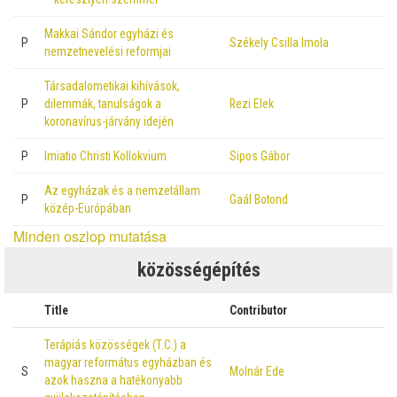
Makkai Sándor egyházi és
P
Székely Csilla Imola
nemzetnevelési reformjai
Társadalometikai kihívások,
P
dilemmák, tanulságok a
Rezi Elek
koronavírus-járvány idején
P
Imiatio Christi Kollokvium
Sipos Gábor
Az egyházak és a nemzetállam
P
Gaál Botond
közép-Európában
Minden oszlop mutatása
közösségépítés
Title
Contributor
Terápiás közösségek (T.C.) a
magyar református egyházban és
S
Molnár Ede
azok haszna a hatékonyabb