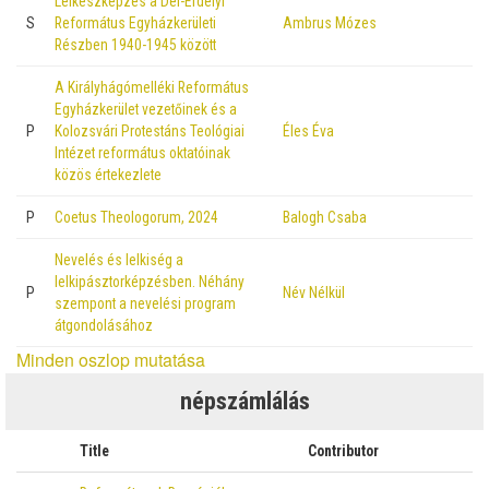
Lelkészképzés a Dél-Erdélyi
S
Református Egyházkerületi
Ambrus Mózes
Részben 1940-1945 között
A Királyhágómelléki Református
Egyházkerület vezetőinek és a
P
Kolozsvári Protestáns Teológiai
Éles Éva
Intézet református oktatóinak
közös értekezlete
P
Coetus Theologorum, 2024
Balogh Csaba
Nevelés és lelkiség a
lelkipásztorképzésben. Néhány
P
Név Nélkül
szempont a nevelési program
átgondolásához
Minden oszlop mutatása
népszámlálás
Title
Contributor