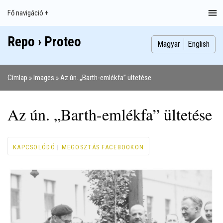
Ugrás
Fő navigáció +
Main
a
navigation
tartalomra
Repo › Proteo
Index
Publikációk
Szakdolgozatok
Képek
Szerzők
Magyar
English
Címlap
Images
Az ún. „Barth-emlékfa” ültetése
Morzsa
Az ún. „Barth-emlékfa” ültetése
KAPCSOLÓDÓ
|
MEGOSZTÁS FACEBOOKON