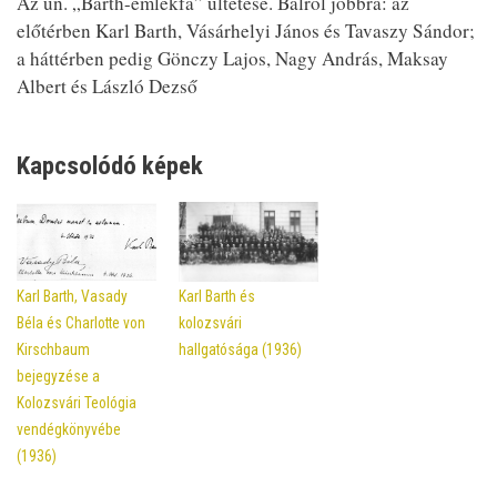
Az ún. „Barth-emlékfa” ültetése. Balról jobbra: az
előtérben Karl Barth, Vásárhelyi János és Tavaszy Sándor;
a háttérben pedig Gönczy Lajos, Nagy András, Maksay
Albert és László Dezső
Kapcsolódó képek
Karl Barth, Vasady
Karl Barth és
Béla és Charlotte von
kolozsvári
Kirschbaum
hallgatósága (1936)
bejegyzése a
Kolozsvári Teológia
vendégkönyvébe
(1936)