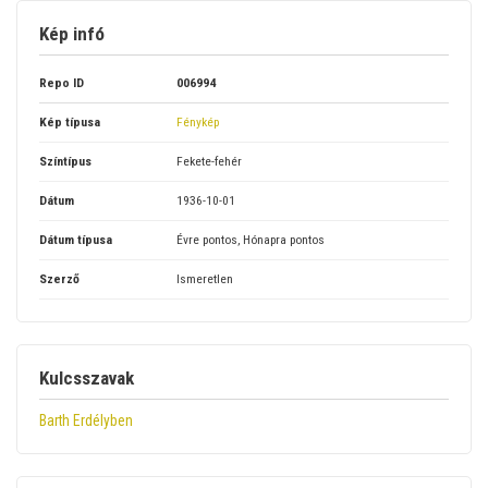
Kép infó
Repo ID
006994
Kép típusa
Fénykép
Színtípus
Fekete-fehér
Dátum
1936-10-01
Dátum típusa
Évre pontos, Hónapra pontos
Szerző
Ismeretlen
Kulcsszavak
Barth Erdélyben