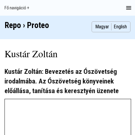
Ugrás
Fő navigáció +
Main
a
navigation
tartalomra
Repo › Proteo
Index
Publikációk
Szakdolgozatok
Képek
Szerzők
Magyar
English
Kustár Zoltán
Kustár Zoltán: Bevezetés az Ószövetség
irodalmába. Az Ószövetség könyveinek
előállása, tanítása és keresztyén üzenete