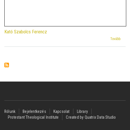
Kató Szabolcs Ferencz
(Kustá
Tovább
Zoltán
Bevez
az
Ószöv
irodal
Az
Ószöv
könyve
előáll
tanítá
és
keresz
Footer
üzenet
Rólunk
Bejelentkezés
Kapcsolat
Library
Protestant Theological Institute
Created by Quatrix Data Studio
menu