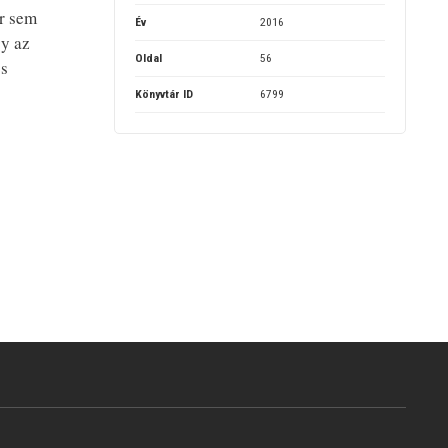
or sem
Év
2016
gy az
Oldal
56
 s
Könyvtár ID
6799