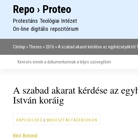
Repo › Proteo
Protestáns Teológiai Intézet
On-line digitális repozitórium
Címlap
Theses
2016
A szabad akarat kérdése az egyházatyáktól T
Morzsa
A szabad akarat kérdése az egy
István koráig
KAPCSOLÓDÓ
|
MEGOSZTÁS FACEBOOKON
Contributor
Bíró Botond