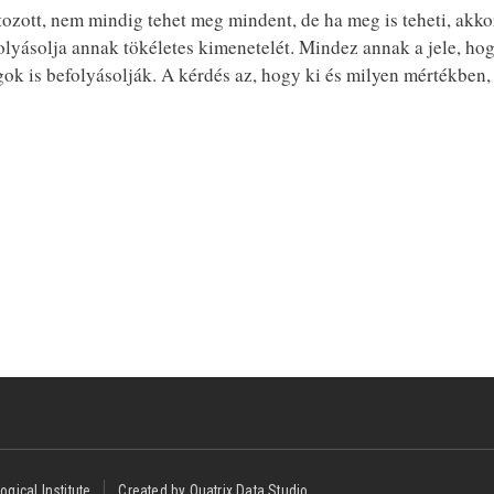
zott, nem mindig tehet meg mindent, de ha meg is teheti, akk
folyásolja annak tökéletes kimenetelét. Mindez annak a jele, ho
ok is befolyásolják. A kérdés az, hogy ki és milyen mértékben,
ogical Institute
Created by Quatrix Data Studio