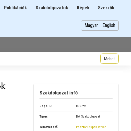
Publikációk
Szakdolgozatok
Képek
Szerzők
n
Magyar
English
ök
Szakdolgozat infó
Repo ID
000798
Típus
BA Szakdolgozat
Témavezető
Pásztori-Kupán István