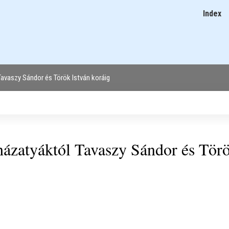
Ugrás
Index
Main
a
navigatio
tartalomra
avaszy Sándor és Török István koráig
házatyáktól Tavaszy Sándor és Tör