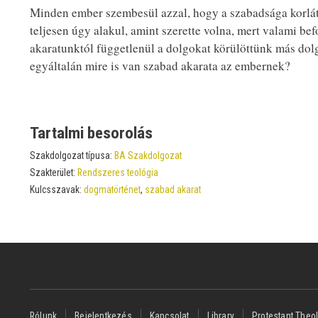
Minden ember szembesül azzal, hogy a szabadsága korláto
teljesen úgy alakul, amint szerette volna, mert valami be
akaratunktól függetlenül a dolgokat körülöttünk más dolg
egyáltalán mire is van szabad akarata az embernek?
Tartalmi besorolás
Szakdolgozat típusa:
BA Szakdolgozat
Szakterület:
Rendszeres teológia
Kulcsszavak:
dogmatörténet
,
szabad akarat
Footer
Rólunk
Bejelentkezés
Kapcsolat
Library
Protestant Theol