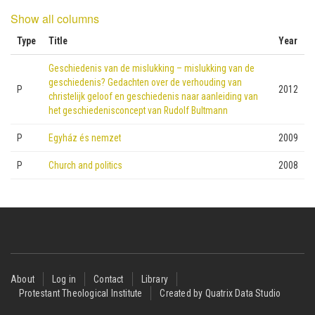
Show all columns
Type
Title
Year
Geschiedenis van de mislukking – mislukking van de
geschiedenis? Gedachten over de verhouding van
P
2012
christelijk geloof en geschiedenis naar aanleiding van
het geschiedenisconcept van Rudolf Bultmann
P
Egyház és nemzet
2009
P
Church and politics
2008
Footer
About
Log in
Contact
Library
Protestant Theological Institute
Created by Quatrix Data Studio
menu