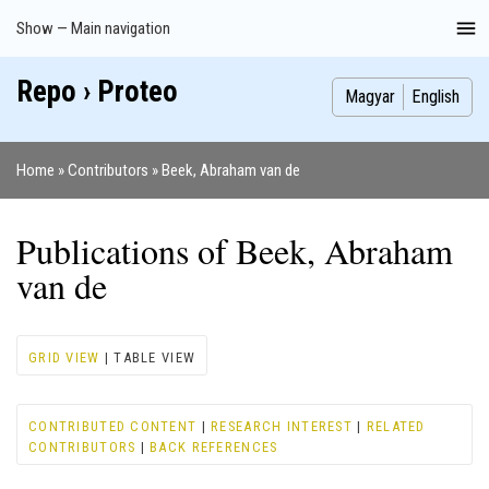
Skip
Show — Main navigation
Main
to
navigation
main
Repo › Proteo
Index
Publications
Theses
Images
Contributors
content
Magyar
English
Home
Contributors
Beek, Abraham van de
Breadcrumb
Publications of Beek, Abraham
van de
GRID VIEW
| TABLE VIEW
CONTRIBUTED CONTENT
|
RESEARCH INTEREST
|
RELATED
CONTRIBUTORS
|
BACK REFERENCES