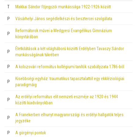
T
Makkai Sándor főjegyzői munkássága 1922-1926 között
P
Vásárhelyi János segédlelkészi és besztercei szolgálata
Reformátorok művei a Medgyesi Evangélikus Gimnázium
P
könyvtárában
Életkilátások a két világháború közötti Erdélyben Tavaszy Sándor
P
munkásságának tükrében
P
A kolozsvári református kollégiumi tanítók szabályzata 1786-ból
Kisebbségi egyház: traumatikus tapasztalattól egy ekkléziológiai
P
paradigmáig
Az erdélyi református elit nemzeti eszméje az 1920 és 1944
P
közötti kiadványokban
A Franekerben elhunyt magyarországi és erdélyi hallgatók teljes
P
jegyzéke
P
A görgényi pontok