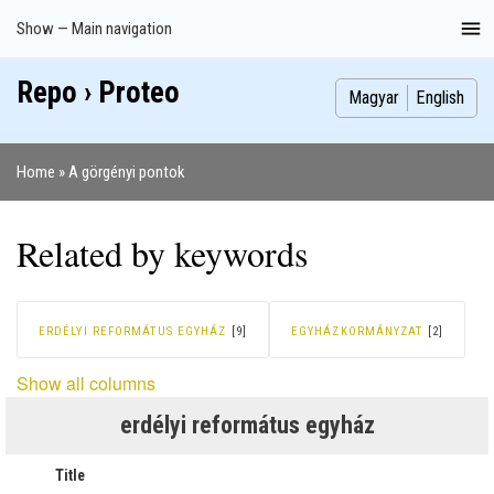
Skip
Show — Main navigation
Main
to
navigation
main
Repo › Proteo
Index
Publications
Theses
Images
Contributors
content
Magyar
English
Home
A görgényi pontok
Breadcrumb
Related by keywords
ERDÉLYI REFORMÁTUS EGYHÁZ
[9]
EGYHÁZKORMÁNYZAT
[2]
Show all columns
erdélyi református egyház
Title